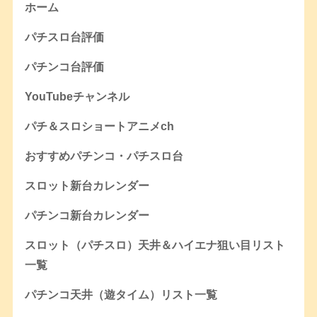
ホーム
パチスロ台評価
パチンコ台評価
YouTubeチャンネル
パチ＆スロショートアニメch
おすすめパチンコ・パチスロ台
スロット新台カレンダー
パチンコ新台カレンダー
スロット（パチスロ）天井＆ハイエナ狙い目リスト
一覧
パチンコ天井（遊タイム）リスト一覧