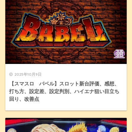
2025年10月9日
【スマスロ バベル】スロット新台評価、感想、
打ち方、設定差、設定判別、ハイエナ狙い目立ち
回り、改善点