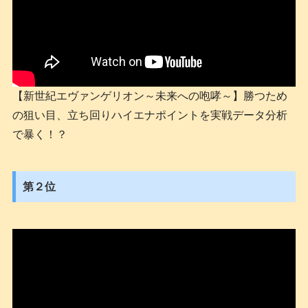
【新世紀エヴァンゲリオン～未来への咆哮～】勝つため
の狙い目、立ち回りハイエナポイントを実戦データ分析
で暴く！？
第２位