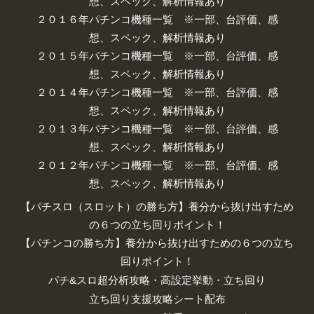
想、スペック、解析情報あり
２０１６年パチンコ機種一覧 ※一部、台評価、感
想、スペック、解析情報あり
２０１５年パチンコ機種一覧 ※一部、台評価、感
想、スペック、解析情報あり
２０１４年パチンコ機種一覧 ※一部、台評価、感
想、スペック、解析情報あり
２０１３年パチンコ機種一覧 ※一部、台評価、感
想、スペック、解析情報あり
２０１２年パチンコ機種一覧 ※一部、台評価、感
想、スペック、解析情報あり
【パチスロ（スロット）の勝ち方】養分から抜け出すため
の６つの立ち回りポイント！
【パチンコの勝ち方】養分から抜け出すための６つの立ち
回りポイント！
パチ&スロ超分析攻略・高設定挙動・立ち回り
立ち回り支援攻略シート配布