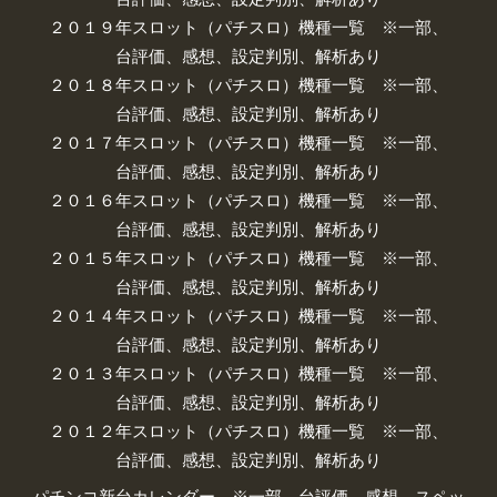
２０１９年スロット（パチスロ）機種一覧 ※一部、
台評価、感想、設定判別、解析あり
２０１８年スロット（パチスロ）機種一覧 ※一部、
台評価、感想、設定判別、解析あり
２０１７年スロット（パチスロ）機種一覧 ※一部、
台評価、感想、設定判別、解析あり
２０１６年スロット（パチスロ）機種一覧 ※一部、
台評価、感想、設定判別、解析あり
２０１５年スロット（パチスロ）機種一覧 ※一部、
台評価、感想、設定判別、解析あり
２０１４年スロット（パチスロ）機種一覧 ※一部、
台評価、感想、設定判別、解析あり
２０１３年スロット（パチスロ）機種一覧 ※一部、
台評価、感想、設定判別、解析あり
２０１２年スロット（パチスロ）機種一覧 ※一部、
台評価、感想、設定判別、解析あり