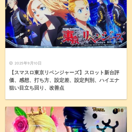
2025年9月10日
【スマスロ東京リベンジャーズ】スロット新台評
価、感想、打ち方、設定差、設定判別、ハイエナ
狙い目立ち回り、改善点