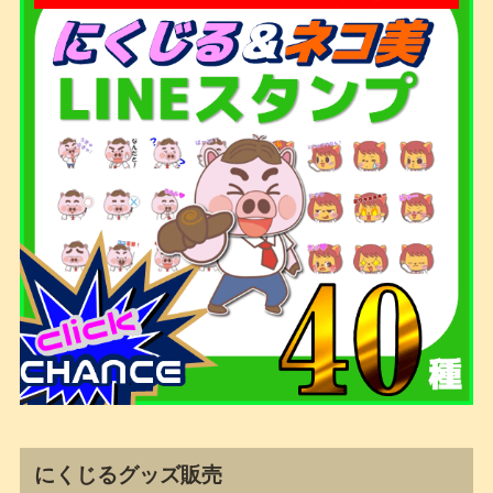
にくじるグッズ販売