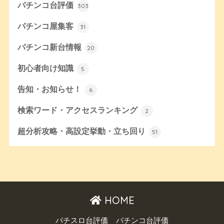
パチンコ台評価
303
パチンコ屋集客
31
パチンコ新台情報
20
初心者向け知識
5
告知・お知らせ！
6
検索ワード・アクセスランキング
2
超分析攻略・高設定挙動・立ち回り
51
HOME
パチスロ台評価
パチンコ台評価