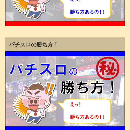
パチスロの勝ち方！