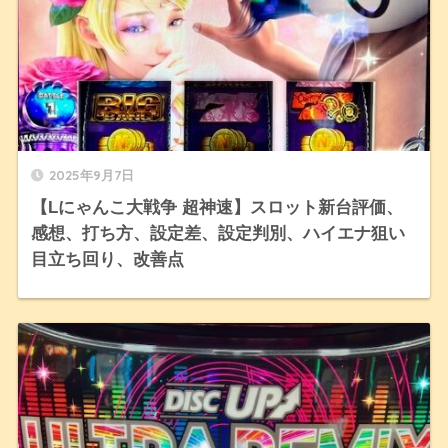
2025年9月7日
【Lにゃんこ大戦争 超神速】スロット新台評価、
感想、打ち方、設定差、設定判別、ハイエナ狙い
目立ち回り、改善点