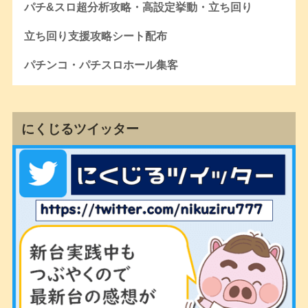
パチ&スロ超分析攻略・高設定挙動・立ち回り
立ち回り支援攻略シート配布
パチンコ・パチスロホール集客
にくじるツイッター