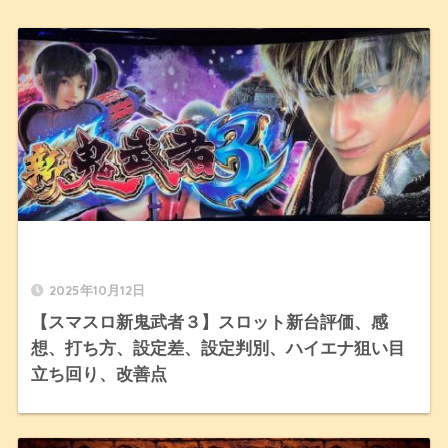
2025年10月12日
【スマスロ新鬼武者３】スロット新台評価、感
想、打ち方、設定差、設定判別、ハイエナ狙い目
立ち回り、改善点