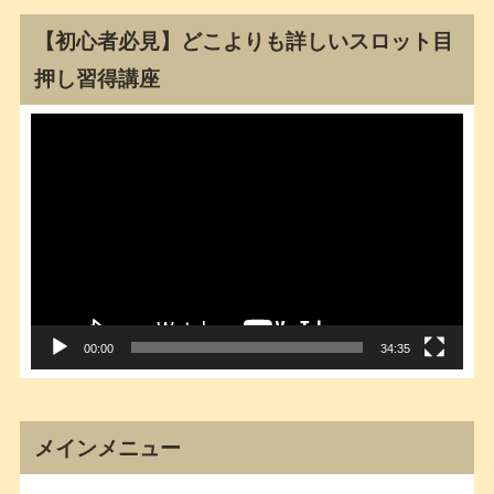
【初心者必見】どこよりも詳しいスロット目
押し習得講座
動
画
プ
レ
ー
ヤ
ー
00:00
34:35
メインメニュー