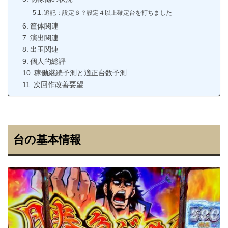
追記：設定６？設定４以上確定台を打ちました
筐体関連
演出関連
出玉関連
個人的総評
稼働継続予測と適正台数予測
次回作改善要望
台の基本情報