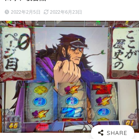
2022年2月5日
2022年6月23日