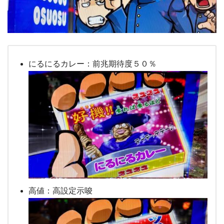
にるにるカレー：前兆期待度５０％
高値：高設定示唆