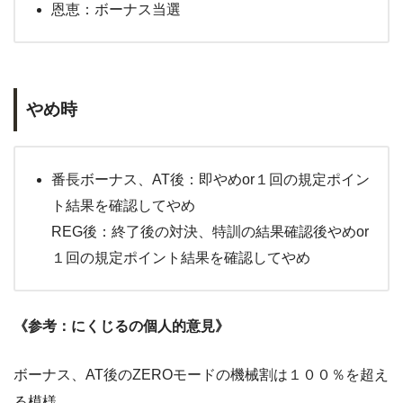
恩恵：ボーナス当選
やめ時
番長ボーナス、AT後：即やめor１回の規定ポイン
ト結果を確認してやめ
REG後：終了後の対決、特訓の結果確認後やめor
１回の規定ポイント結果を確認してやめ
《参考：にくじるの個人的意見》
ボーナス、AT後のZEROモードの機械割は１００％を超え
る模様。