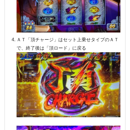
ＡＴ「頂チャージ」はセット上乗せタイプのＡＴ
で、終了後は「頂ロード」に戻る