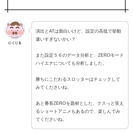
演出とATは面白いけど、設定の高低で挙動
違いすぎないかい？
にくじる
また設定５６のデータ分析と、ZEROモード
ハイエナについても分析しました。
勝ちにこだわるスロッターはチェックして
みてくださいね。
あと番長ZEROを題材とした、クスっと笑え
るショートアニメもあるので、楽しんでみ
てくださいね。