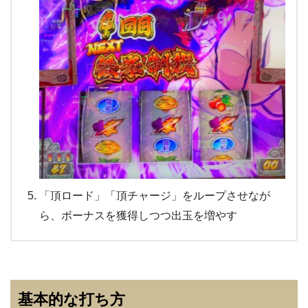
「頂ロード」「頂チャージ」をループさせなが
ら、ボーナスを獲得しつつ出玉を増やす
基本的な打ち方