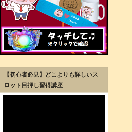
【初心者必見】どこよりも詳しいス
ロット目押し習得講座
動
画
プ
レ