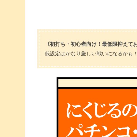
《初打ち・初心者向け！最低限抑えて
低設定はかなり厳しい戦いになるかも