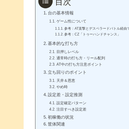
目次
台の基本情報
ゲーム性について
参考：AT直撃とデスペラードバトル経由で
参考：CZ「トゥーハンドチャンス」
基本的な打ち方
目押しレベル
通常時の打ち方・リール配列
AT中の打ち方注意ポイント
立ち回りのポイント
天井＆恩恵
やめ時
設定差・設定推測
設定確定パターン
注目すべき設定差
初稼働の状況
筐体関連