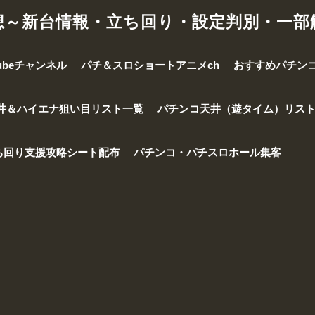
想～新台情報・立ち回り・設定判別・一部
Tubeチャンネル
パチ＆スロショートアニメch
おすすめパチン
井＆ハイエナ狙い目リスト一覧
パチンコ天井（遊タイム）リス
ち回り支援攻略シート配布
パチンコ・パチスロホール集客