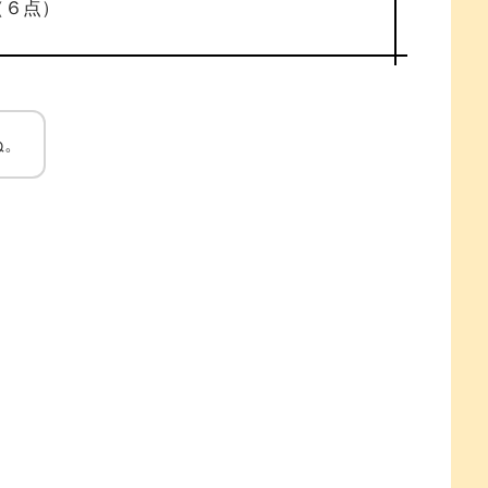
（６点）
ぬ。