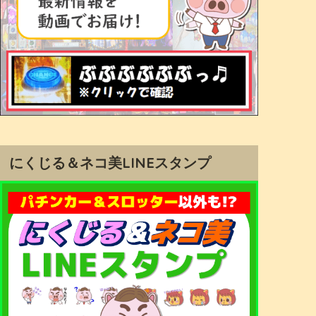
にくじる＆ネコ美LINEスタンプ