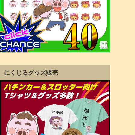
にくじるグッズ販売