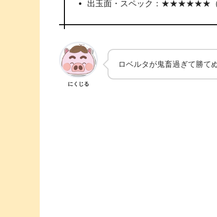
出玉面・スペック：★★★★★★
ロベルタが鬼畜過ぎて勝て
にくじる