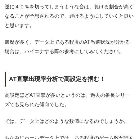
逆に４０％を切ってしまうような台は、負ける割合が高く
なることが予想されるので、避けるようにしていくと良い
と思います。
履歴が多く、データ上である程度のAT当選状況が分かる
場合は、ハイエナする際の参考にしてみてください。
AT直撃出現率分析で高設定を掴む！
高設定ほどAT直撃が多いというのは、過去の番長シリー
ズでも見られた傾向でした。
では、データ上はどのような数値になるのでしょうか。
ちなみにホールデータ上では、ある程度のゲーム数が進ん