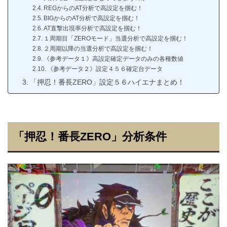
REGからのAT分析で高設定を掴む！
BIGからのAT分析で高設定を掴む！
AT直撃出現率分析で高設定を掴む！
１周期目「ZEROモード」当選分析で高設定を掴む！
２周期以降の当選分析で高設定を掴む！
《参考データ１》高設定確定データのみの各種数値
《参考データ２》設定４５６確定台データ
「押忍！番長ZERO」設定５６ハイエナまとめ！
「押忍！番長ZERO」分析条件