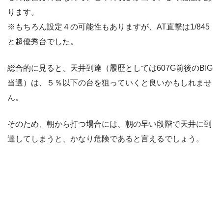
ります。
※もちろん設定４の可能性もありますが、AT直撃は1/845
と超優秀台でした。
総合的に見ると、天井到達（履歴としては607G前後のBIG
当選）は、５％以下の台を狙っていくと良いかもしれませ
ん。
そのため、朝から打つ場合には、朝の早い段階で天井に到
達してしまうと、かなり危険であると言えるでしょう。