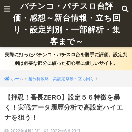
パチンコ・パチスロ台評
価・感想～新台情報・立ち回
り・設定判別・一部解析・集
客まで～
実際に打ったパチンコ・パチスロ台を勝手に評価。設定判
別は必要な部分に絞った初心者に優しいサイト。
ホーム
超分析攻略・高設定挙動・立ち回り
【押忍！番長ZERO】設定５６特徴を暴
く！実戦データ履歴分析で高設定ハイエ
ナを狙う！
2022年4月13日
2022年6月23日