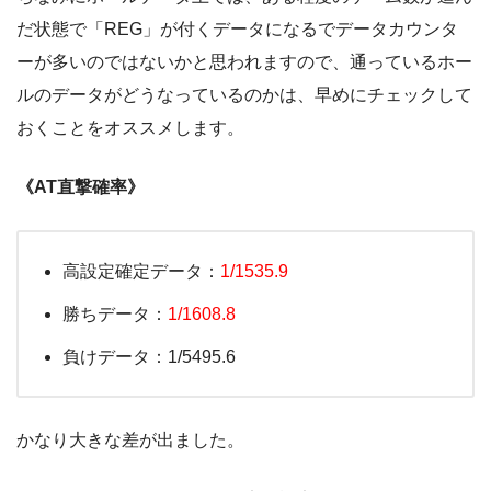
だ状態で「REG」が付くデータになるでデータカウンタ
ーが多いのではないかと思われますので、通っているホー
ルのデータがどうなっているのかは、早めにチェックして
おくことをオススメします。
《AT直撃確率》
高設定確定データ：
1/1535.9
勝ちデータ：
1/1608.8
負けデータ：1/5495.6
かなり大きな差が出ました。