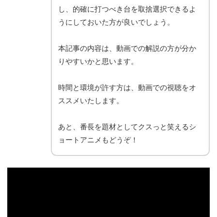
し、的確に打つべき台を取捨選択できるよ
うにしておいた方が良いでしょう。
本記事の内容は、動画での解説の方が分か
りやすいかと思います。
時間と環境が許す方は、動画での視聴をオ
ススメいたします。
あと、番長を題材としてクスっと笑えるシ
ョートアニメもどうぞ！