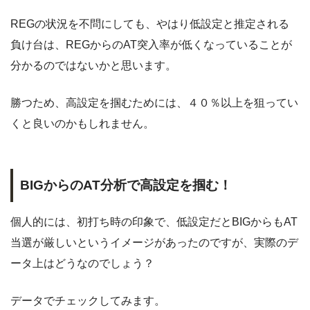
REGの状況を不問にしても、やはり低設定と推定される
負け台は、REGからのAT突入率が低くなっていることが
分かるのではないかと思います。
勝つため、高設定を掴むためには、４０％以上を狙ってい
くと良いのかもしれません。
BIGからのAT分析で高設定を掴む！
個人的には、初打ち時の印象で、低設定だとBIGからもAT
当選が厳しいというイメージがあったのですが、実際のデ
ータ上はどうなのでしょう？
データでチェックしてみます。