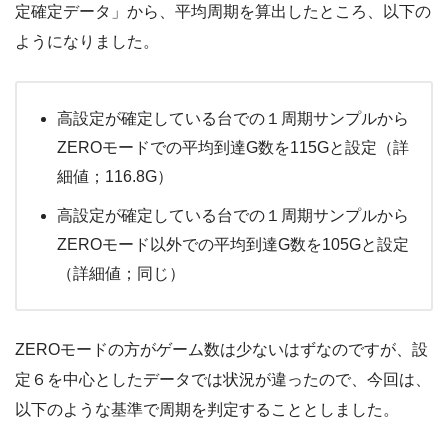
定確定データ」から、平均周期を算出したところ、以下の
ようになりました。
高設定が確定している台での１周期サンプルから
ZEROモードでの平均到達G数を115Gと設定（詳
細値；116.8G）
高設定が確定している台での１周期サンプルから
ZEROモード以外での平均到達G数を105Gと設定
（詳細値；同じ）
ZEROモードの方がゲーム数は少ないはずなのですが、設
定６を中心としたデータでは状況が違ったので、今回は、
以下のような基準で周期を判定することとしました。