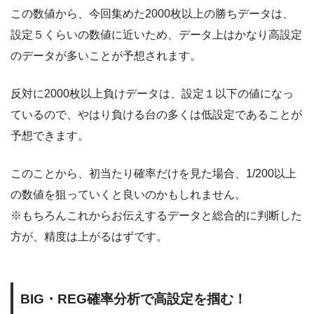
この数値から、今回集めた2000枚以上の勝ちデータは、
設定５くらいの数値に近いため、データ上はかなり高設定
のデータが多いことが予想されます。
反対に2000枚以上負けデータは、設定１以下の値になっ
ているので、やはり負ける台の多くは低設定であることが
予想できます。
このことから、初当たり確率だけを見た場合、1/200以上
の数値を狙っていくと良いのかもしれません。
※もちろんこれからお伝えするデータと総合的に判断した
方が、精度は上がるはずです。
BIG・REG確率分析で高設定を掴む！