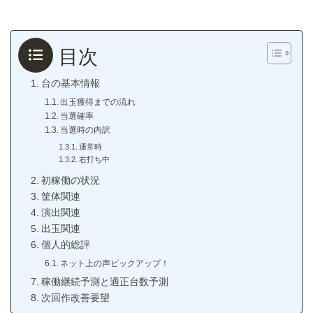
目次
台の基本情報
出玉獲得までの流れ
当選確率
当選時の内訳
通常時
右打ち中
初稼働の状況
筐体関連
演出関連
出玉関連
個人的総評
ネット上の声ピックアップ！
稼働継続予測と適正台数予測
次回作改善要望