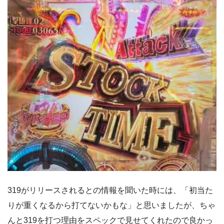
319がリリースされるとの情報を聞いた時には、「初当た
りが重くなるから打てないかもな」と思いましたが、ちゃ
んと319を打つ理由をスペックで見せてくれたので良かっ