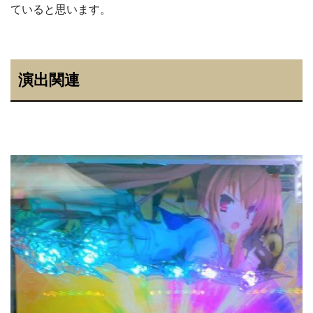
ていると思います。
演出関連