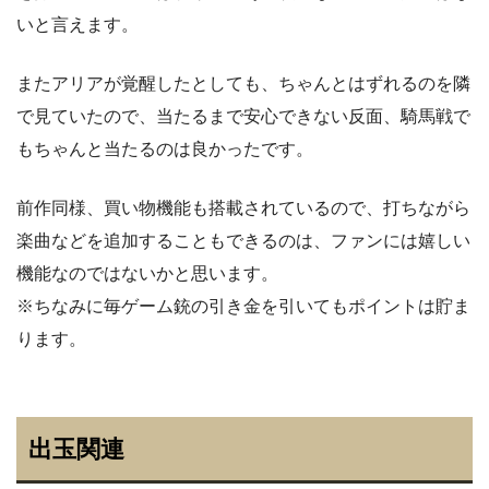
いと言えます。
またアリアが覚醒したとしても、ちゃんとはずれるのを隣
で見ていたので、当たるまで安心できない反面、騎馬戦で
もちゃんと当たるのは良かったです。
前作同様、買い物機能も搭載されているので、打ちながら
楽曲などを追加することもできるのは、ファンには嬉しい
機能なのではないかと思います。
※ちなみに毎ゲーム銃の引き金を引いてもポイントは貯ま
ります。
出玉関連