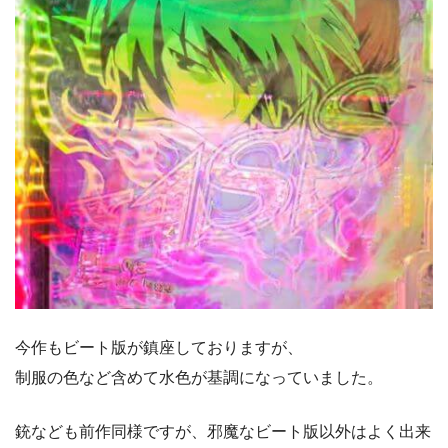
今作もビート版が鎮座しておりますが、
制服の色など含めて水色が基調になっていました。
銃なども前作同様ですが、邪魔なビート版以外はよく出来