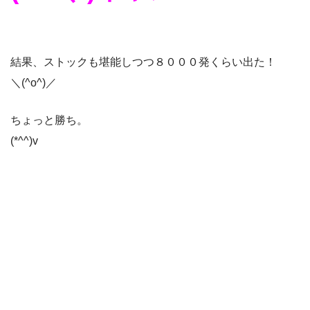
結果、ストックも堪能しつつ８０００発くらい出た！
＼(^o^)／
ちょっと勝ち。
(*^^)v