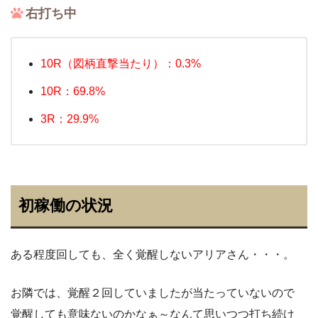
右打ち中
10R（図柄直撃当たり）：0.3%
10R：69.8%
3R：29.9%
初稼働の状況
ある程度回しても、全く覚醒しないアリアさん・・・。
お隣では、覚醒２回していましたが当たっていないので
覚醒しても意味ないのかなぁ～なんて思いつつ打ち続け