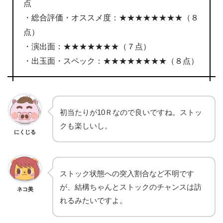
点
・総合評価・オススメ度：★★★★★★★★（８
点）
・演出面：★★★★★★★（７点）
・出玉面・スペック：★★★★★★★★（８点）
初当たりが10Ｒなので良いですね。ストッ
クも楽しいし。
にくじる
ストック状態への突入割合など不明です
が、結構ちゃんとストックのチャンスは訪
ネコ美
れるみたいですよ。