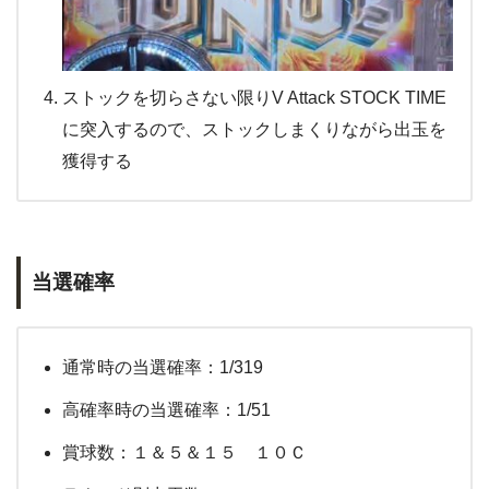
ストックを切らさない限りV Attack STOCK TIME
に突入するので、ストックしまくりながら出玉を
獲得する
当選確率
通常時の当選確率：1/319
高確率時の当選確率：1/51
賞球数：１＆５＆１５ １０Ｃ