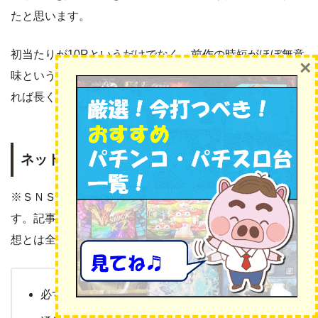
たと思います。
初当たりが10Rというだけでなく、前作の時短がほぼ無意
×
味という状況も解消されていたので、釘さえ酷くならなけ
れば長く打ちたいところです。
ネット上の声ピックアップ！
※ＳＮＳ上の声を要約、抜粋してピックアップしていま
す。記事を書き上げてから調べていますので、個人的な感
想とは全く違う可能性があります。ご了承ください。
必ず1500もらえるのはデカいわ！