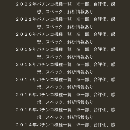
２０２２年パチンコ機種一覧 ※一部、台評価、感
想、スペック、解析情報あり
２０２１年パチンコ機種一覧 ※一部、台評価、感
想、スペック、解析情報あり
２０２０年パチンコ機種一覧 ※一部、台評価、感
想、スペック、解析情報あり
２０１９年パチンコ機種一覧 ※一部、台評価、感
想、スペック、解析情報あり
２０１８年パチンコ機種一覧 ※一部、台評価、感
想、スペック、解析情報あり
２０１７年パチンコ機種一覧 ※一部、台評価、感
想、スペック、解析情報あり
２０１６年パチンコ機種一覧 ※一部、台評価、感
想、スペック、解析情報あり
２０１５年パチンコ機種一覧 ※一部、台評価、感
想、スペック、解析情報あり
２０１４年パチンコ機種一覧 ※一部、台評価、感