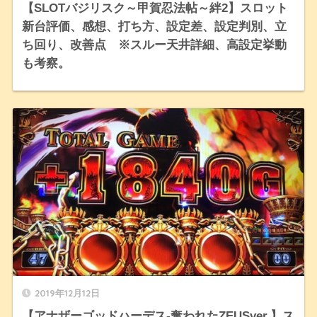
【SLOTバジリスク～甲賀忍法帖～絆2】スロット
新台評価、感想、打ち方、設定差、設定判別、立
ち回り、改善点 ※スルー天井詳細、高設定挙動
も考察。
2019年12月12日
【アナザーゴッドハーデス-奪われたZEUSver.】ス