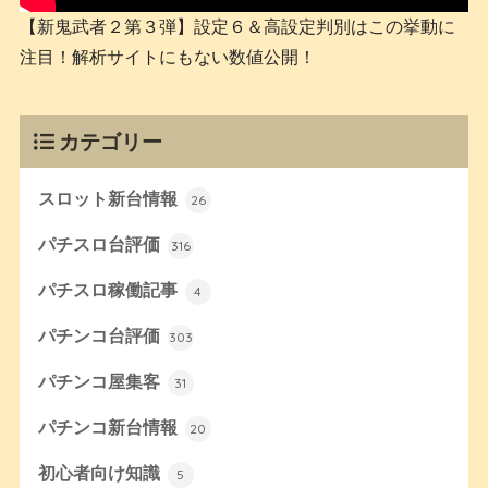
【新鬼武者２第３弾】設定６＆高設定判別はこの挙動に
注目！解析サイトにもない数値公開！
カテゴリー
スロット新台情報
26
パチスロ台評価
316
パチスロ稼働記事
4
パチンコ台評価
303
パチンコ屋集客
31
パチンコ新台情報
20
初心者向け知識
5