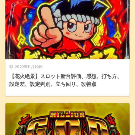
2022年11月10日
【花火絶景】スロット新台評価、感想、打ち方、
設定差、設定判別、立ち回り、改善点