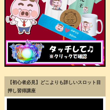
【初心者必見】どこよりも詳しいスロット目
押し習得講座
動
画