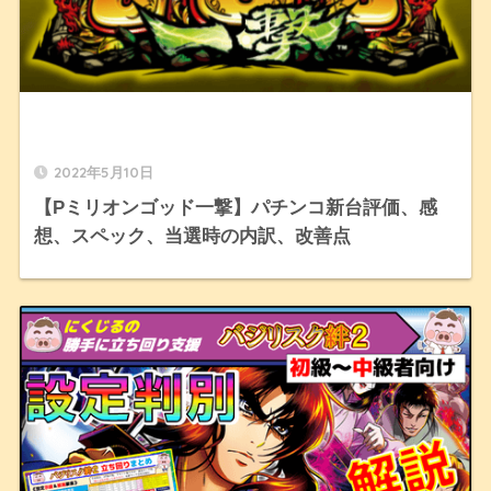
2022年5月10日
【Pミリオンゴッド一撃】パチンコ新台評価、感
想、スペック、当選時の内訳、改善点