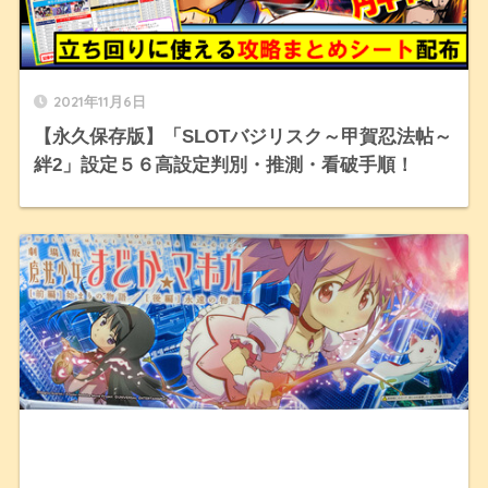
2021年11月6日
【永久保存版】「SLOTバジリスク～甲賀忍法帖～
絆2」設定５６高設定判別・推測・看破手順！