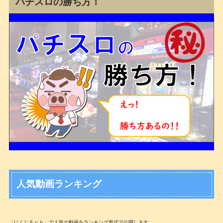
パチスロの勝ち方！
人気動画ランキング
「にくじるｃｈ」で人気の動画をランキング形式で公開します。
