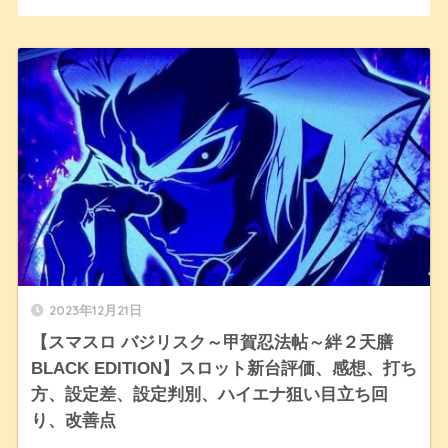
2023年12月21日
【スマスロ バジリスク～甲賀忍法帖～絆２天膳
BLACK EDITION】スロット新台評価、感想、打ち
方、設定差、設定判別、ハイエナ狙い目立ち回
り、改善点