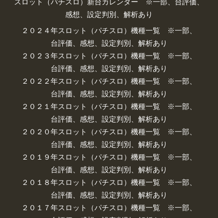
スロット（パチスロ）新台カレンダー ※一部、台評価、
感想、設定判別、解析あり
２０２４年スロット（パチスロ）機種一覧 ※一部、
台評価、感想、設定判別、解析あり
２０２３年スロット（パチスロ）機種一覧 ※一部、
台評価、感想、設定判別、解析あり
２０２２年スロット（パチスロ）機種一覧 ※一部、
台評価、感想、設定判別、解析あり
２０２１年スロット（パチスロ）機種一覧 ※一部、
台評価、感想、設定判別、解析あり
２０２０年スロット（パチスロ）機種一覧 ※一部、
台評価、感想、設定判別、解析あり
２０１９年スロット（パチスロ）機種一覧 ※一部、
台評価、感想、設定判別、解析あり
２０１８年スロット（パチスロ）機種一覧 ※一部、
台評価、感想、設定判別、解析あり
２０１７年スロット（パチスロ）機種一覧 ※一部、