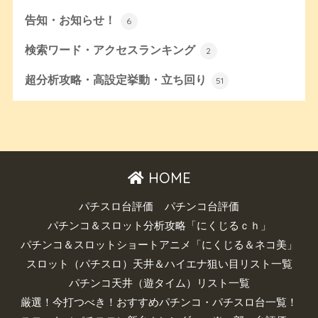
告知・お知らせ！
6
検索ワード・アクセスランキング
2
超分析攻略・高設定挙動・立ち回り
51
HOME
パチスロ台評価
パチンコ台評価
パチンコ＆スロット分析攻略「にくじるｃｈ」
パチンコ＆スロットショートアニメ「にくじる＆ネコ美」
スロット（パチスロ）天井＆ハイエナ狙い目リスト一覧
パチンコ天井（遊タイム）リスト一覧
厳選！今打つべき！おすすめパチンコ・パチスロ台一覧！