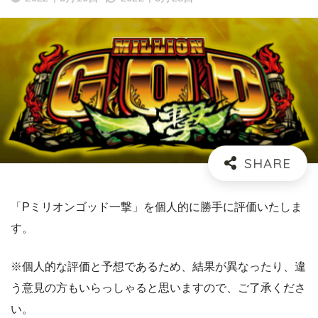
「Pミリオンゴッド一撃」を個人的に勝手に評価いたしま
す。
※個人的な評価と予想であるため、結果が異なったり、違
う意見の方もいらっしゃると思いますので、ご了承くださ
い。