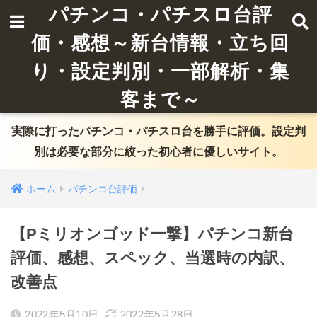
パチンコ・パチスロ台評
価・感想～新台情報・立ち回
り・設定判別・一部解析・集
客まで～
実際に打ったパチンコ・パチスロ台を勝手に評価。設定判
別は必要な部分に絞った初心者に優しいサイト。
ホーム
パチンコ台評価
【Pミリオンゴッド一撃】パチンコ新台
評価、感想、スペック、当選時の内訳、
改善点
2022年5月10日
2022年5月28日