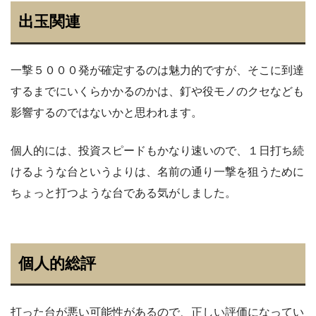
出玉関連
一撃５０００発が確定するのは魅力的ですが、そこに到達
するまでにいくらかかるのかは、釘や役モノのクセなども
影響するのではないかと思われます。
個人的には、投資スピードもかなり速いので、１日打ち続
けるような台というよりは、名前の通り一撃を狙うために
ちょっと打つような台である気がしました。
個人的総評
打った台が悪い可能性があるので、正しい評価になってい