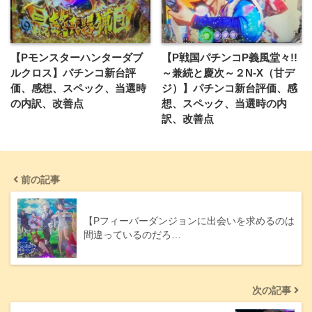
【Pモンスターハンターダブ
【P戦国パチンコP義風堂々!!
ルクロス】パチンコ新台評
～兼続と慶次～２N-X（甘デ
価、感想、スペック、当選時
ジ）】パチンコ新台評価、感
の内訳、改善点
想、スペック、当選時の内
訳、改善点
前の記事
【Pフィーバーダンジョンに出会いを求めるのは
間違っているのだろ…
次の記事