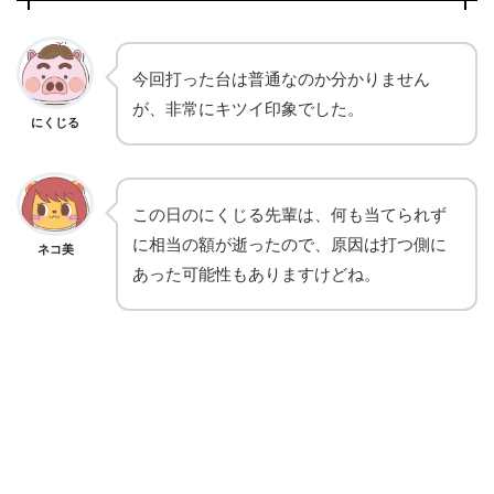
今回打った台は普通なのか分かりません
が、非常にキツイ印象でした。
にくじる
この日のにくじる先輩は、何も当てられず
に相当の額が逝ったので、原因は打つ側に
ネコ美
あった可能性もありますけどね。