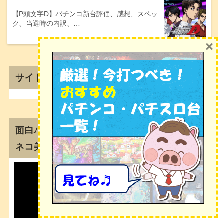
【P頭文字D】パチンコ新台評価、感想、スペッ
ク、当選時の内訳、…
×
サイト内検索はこちら！
面白パチ＆スロショートアニメ「にくじる＆
ネコ美」
動
画
プ
レ