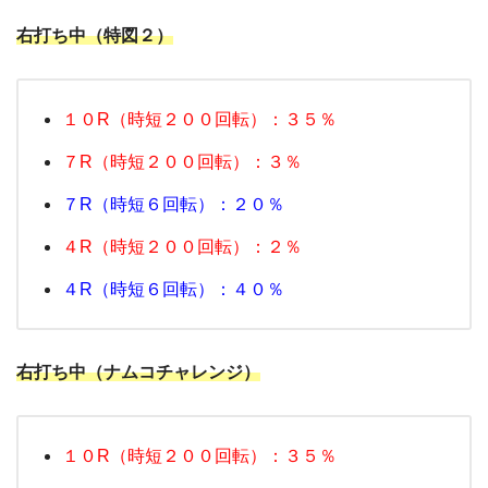
右打ち中（特図２）
１０R（時短２００回転）：３５％
７R（時短２００回転）：３％
７R（時短６回転）：２０％
４R（時短２００回転）：２％
４R（時短６回転）：４０％
右打ち中（ナムコチャレンジ）
１０R（時短２００回転）：３５％