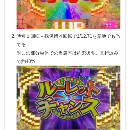
時短１回転＋残保留４回転で1/12.71を意地でも当
てる
※この部分単体での当選率は約33.6％。直行込み
で約40%