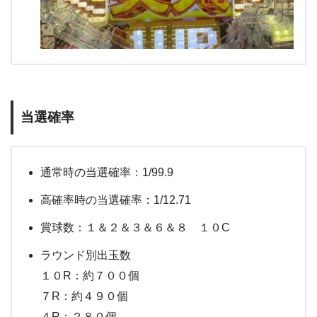
当選確率
通常時の当選確率：1/99.9
高確率時の当選確率：1/12.71
賞球数：１＆２＆３＆６＆８ １０C
ラウンド別出玉数
１０R：約７００個
７R：約４９０個
４R：２８０個