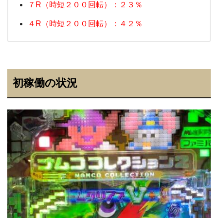
７R（時短２００回転）：２３％
４R（時短２００回転）：４２％
初稼働の状況