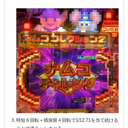
時短６回転＋残保留４回転で1/12.71を当て続ける