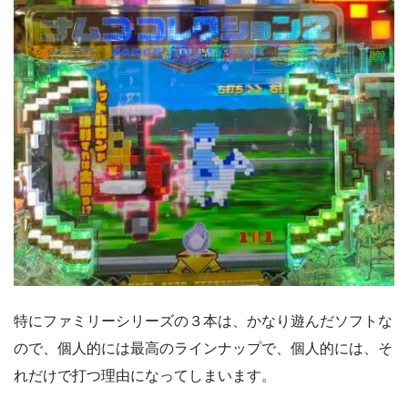
特にファミリーシリーズの３本は、かなり遊んだソフトな
ので、個人的には最高のラインナップで、個人的には、そ
れだけで打つ理由になってしまいます。