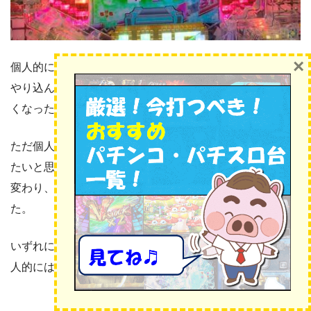
×
個人的には、出玉面が弱かった前作でさえ楽しめたので、
やり込んだ機種が多く、出玉面でも前作よりは一撃性が高
くなった今作は、かなり好きな部類になります。
ただ個人的にはもう少し突破率を上げて、多くの人が打ち
たいと思えるスペックにしてもらえたら、導入＆釘状況も
変わり、打ちやすい環境になるのではないかと思いまし
た。
いずれにしても万人受けはしないのかもしれませんが、個
人的には継続してリリースして欲しいシリーズです。