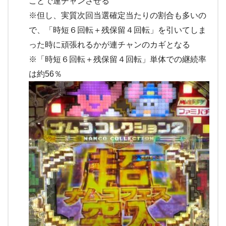
ことで連チャンさせる
※但し、実質次回当選確定当たりの割合も多いの
で、「時短６回転＋残保留４回転」を引いてしま
った時に頑張れるかが連チャンのカギとなる
※「時短６回転＋残保留４回転」単体での継続率
は約56％