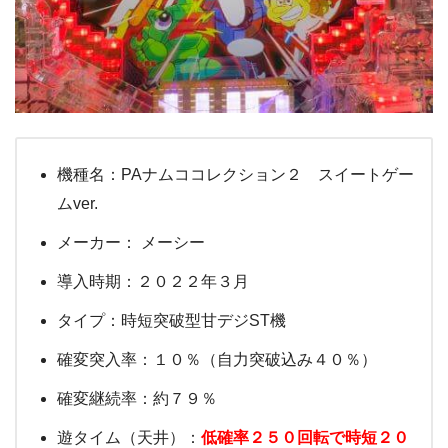
機種名：PAナムココレクション２ スイートゲー
ムver.
メーカー： メーシー
導入時期：２０２２年３月
タイプ：時短突破型甘デジST機
確変突入率：１０％（自力突破込み４０％）
確変継続率：約７９％
遊タイム（天井）：
低確率２５０回転で時短２０