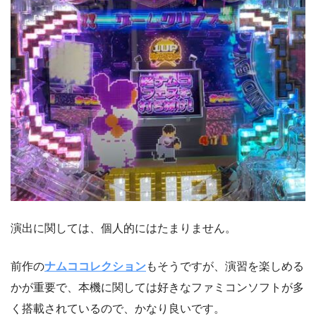
演出に関しては、個人的にはたまりません。
前作の
ナムココレクション
もそうですが、演習を楽しめる
かが重要で、本機に関しては好きなファミコンソフトが多
く搭載されているので、かなり良いです。