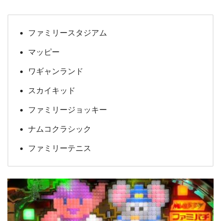
ファミリースタジアム
マッピー
ワギャンランド
スカイキッド
ファミリージョッキー
ナムコクラシック
ファミリーテニス