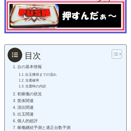
目次
台の基本情報
出玉獲得までの流れ
当選確率
当選時の内訳
初稼働の状況
筐体関連
演出関連
出玉関連
個人的総評
稼働継続予測と適正台数予測