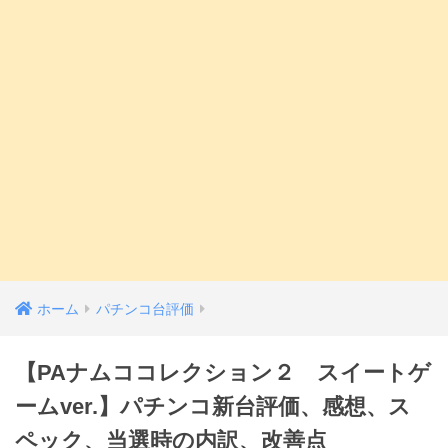
ホーム
パチンコ台評価
【PAナムココレクション２ スイートゲ
ームver.】パチンコ新台評価、感想、ス
ペック、当選時の内訳、改善点