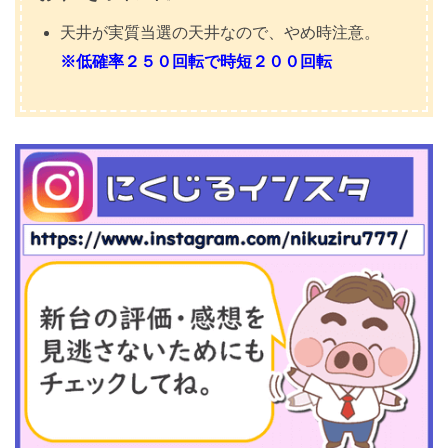
天井が実質当選の天井なので、やめ時注意。
※低確率２５０回転で時短２００回転