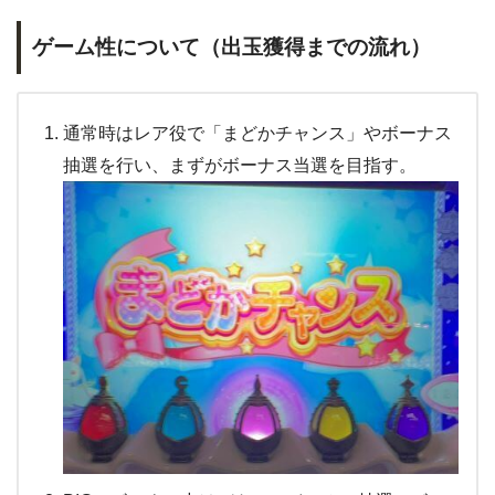
ゲーム性について（出玉獲得までの流れ）
通常時はレア役で「まどかチャンス」やボーナス
抽選を行い、まずがボーナス当選を目指す。