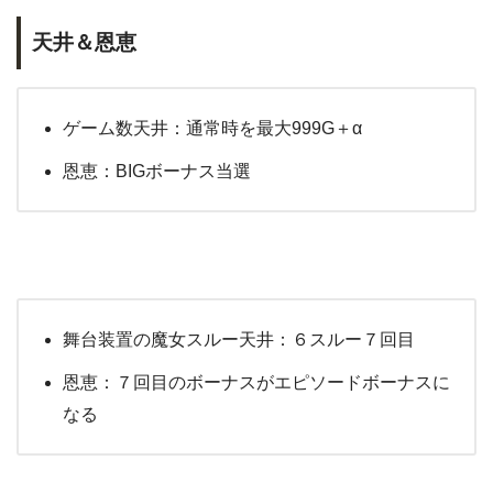
天井＆恩恵
ゲーム数天井：通常時を最大999G＋α
恩恵：BIGボーナス当選
舞台装置の魔女スルー天井：６スルー７回目
恩恵：７回目のボーナスがエピソードボーナスに
なる