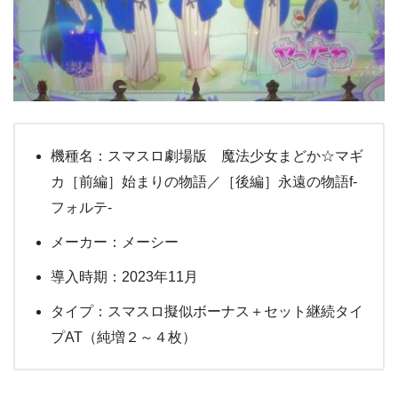
機種名：スマスロ劇場版 魔法少女まどか☆マギ
カ［前編］始まりの物語／［後編］永遠の物語f-
フォルテ-
メーカー：メーシー
導入時期：2023年11月
タイプ：スマスロ擬似ボーナス＋セット継続タイ
プAT（純増２～４枚）