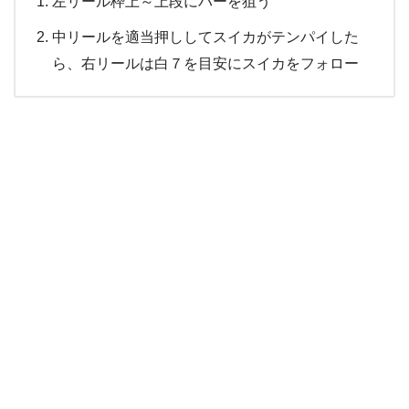
左リール枠上～上段にバーを狙う
中リールを適当押ししてスイカがテンパイした
ら、右リールは白７を目安にスイカをフォロー