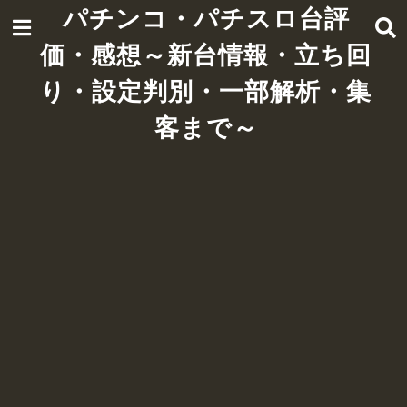
パチンコ・パチスロ台評
価・感想～新台情報・立ち回
り・設定判別・一部解析・集
客まで～