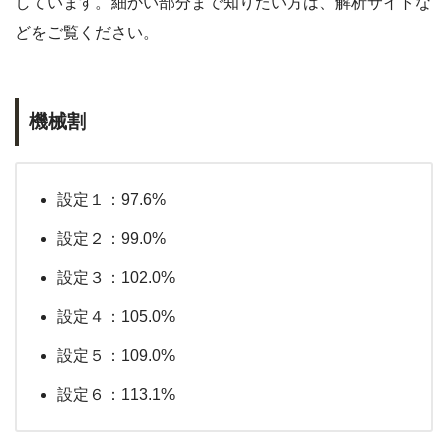
しています。細かい部分まで知りたい方は、解析サイトな
どをご覧ください。
機械割
設定１：97.6%
設定２：99.0%
設定３：102.0%
設定４：105.0%
設定５：109.0%
設定６：113.1%