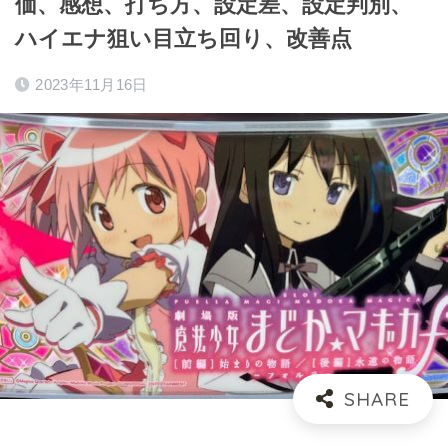
価、感想、打ち方、設定差、設定判別、
ハイエナ狙い目立ち回り、改善点
2023年11月16日