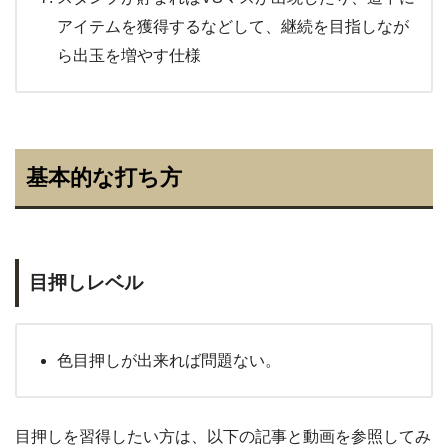
アイテムを獲得するなどして、継続を目指しなが
ら出玉を増やす仕様
基本的な打ち方
目押しレベル
色目押しが出来れば問題ない。
目押しを習得したい方は、以下の記事と動画を参照してみ