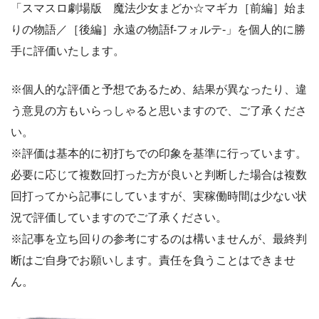
「スマスロ劇場版 魔法少女まどか☆マギカ［前編］始ま
りの物語／［後編］永遠の物語f-フォルテ-」を個人的に勝
手に評価いたします。
※個人的な評価と予想であるため、結果が異なったり、違
う意見の方もいらっしゃると思いますので、ご了承くださ
い。
※評価は基本的に初打ちでの印象を基準に行っています。
必要に応じて複数回打った方が良いと判断した場合は複数
回打ってから記事にしていますが、実稼働時間は少ない状
況で評価していますのでご了承ください。
※記事を立ち回りの参考にするのは構いませんが、最終判
断はご自身でお願いします。責任を負うことはできませ
ん。