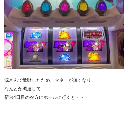
源さんで散財したため、マネーが無くなり
なんとか調達して
新台4日目の夕方にホールに行くと・・・