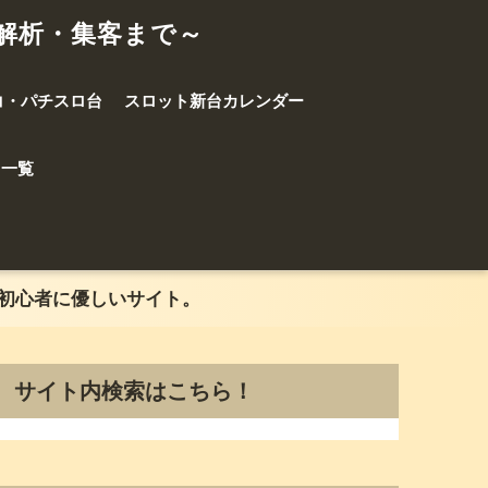
解析・集客まで～
コ・パチスロ台
スロット新台カレンダー
ト一覧
初心者に優しいサイト。
サイト内検索はこちら！