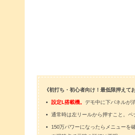
《初打ち・初心者向け！最低限押えて
設定L搭載機。
デモ中に下パネルが
通常時は左リールから押すこと。ペ
150万パワーになったらメニューを