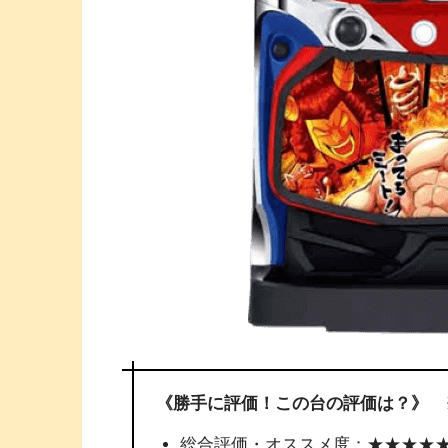
《勝手に評価！この台の評価は？》
総合評価・オススメ度：★★★★