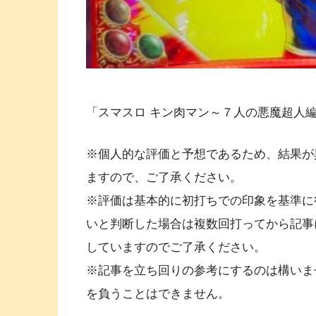
「スマスロ キン肉マン～７人の悪魔超人
※個人的な評価と予想であるため、結果が
ますので、ご了承ください。
※評価は基本的に初打ちでの印象を基準に
いと判断した場合は複数回打ってから記事
していますのでご了承ください。
※記事を立ち回りの参考にするのは構いま
を負うことはできません。