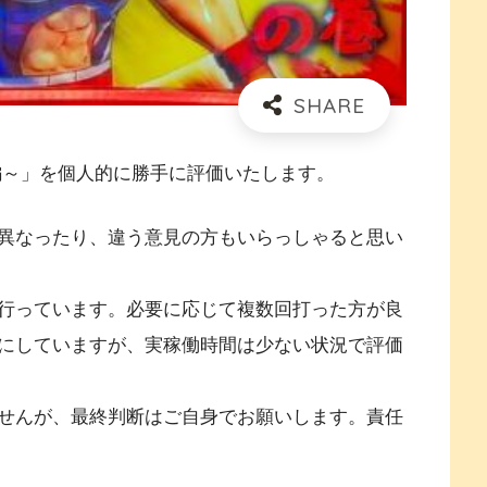
編～」を個人的に勝手に評価いたします。
異なったり、違う意見の方もいらっしゃると思い
行っています。必要に応じて複数回打った方が良
にしていますが、実稼働時間は少ない状況で評価
せんが、最終判断はご自身でお願いします。責任