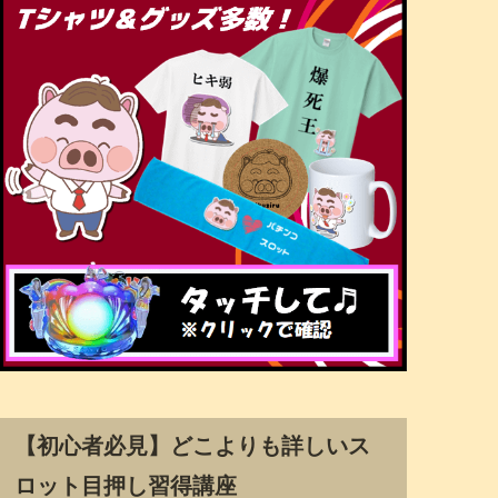
【初心者必見】どこよりも詳しいス
ロット目押し習得講座