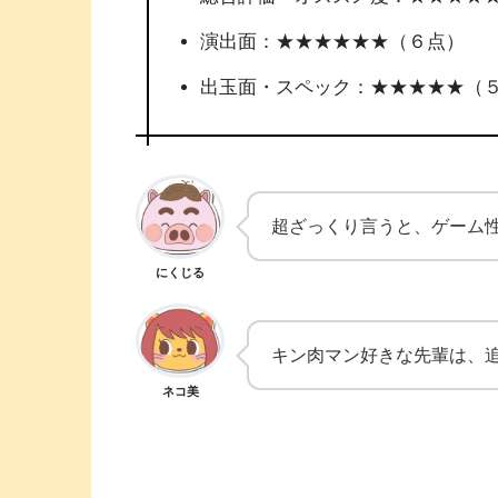
演出面：★★★★★★（６点）
出玉面・スペック：★★★★★（
超ざっくり言うと、ゲーム
にくじる
キン肉マン好きな先輩は、追
ネコ美