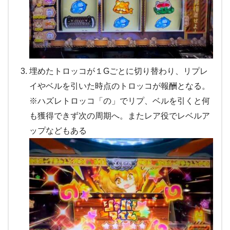
埋めたトロッコが１Gごとに切り替わり、リプレ
イやベルを引いた時点のトロッコが報酬となる。
※ハズレトロッコ「の」でリプ、ベルを引くと何
も獲得できず次の周期へ。またレア役でレベルア
ップなどもある