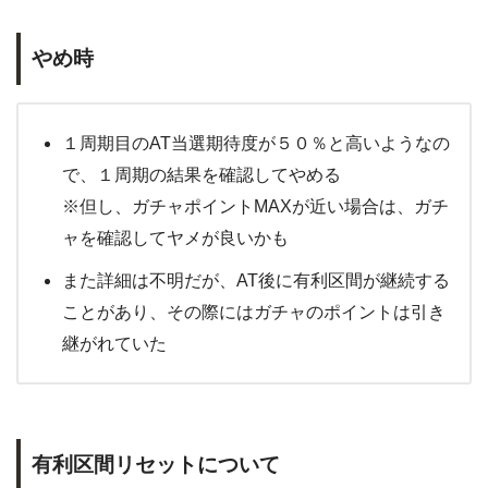
やめ時
１周期目のAT当選期待度が５０％と高いようなの
で、１周期の結果を確認してやめる
※但し、ガチャポイントMAXが近い場合は、ガチ
ャを確認してヤメが良いかも
また詳細は不明だが、AT後に有利区間が継続する
ことがあり、その際にはガチャのポイントは引き
継がれていた
有利区間リセットについて