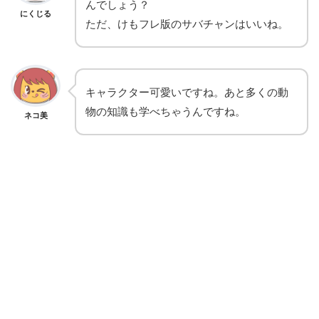
んでしょう？
にくじる
ただ、けもフレ版のサバチャンはいいね。
キャラクター可愛いですね。あと多くの動
物の知識も学べちゃうんですね。
ネコ美