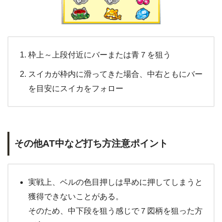
枠上～上段付近にバーまたは青７を狙う
スイカが枠内に滑ってきた場合、中右ともにバー
を目安にスイカをフォロー
その他AT中など打ち方注意ポイント
実戦上、ベルの色目押しは早めに押してしまうと
獲得できないことがある。
そのため、中下段を狙う感じで７図柄を狙った方