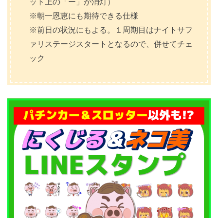
ット上の「ー」が消灯）
※朝一恩恵にも期待できる仕様
※前日の状況にもよる。１周期目はナイトサフ
ァリステージスタートとなるので、併せてチェ
ック