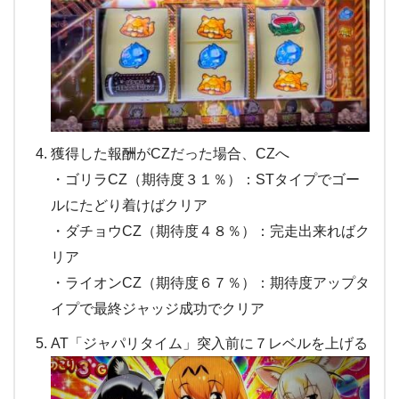
獲得した報酬がCZだった場合、CZへ
・ゴリラCZ（期待度３１％）：STタイプでゴー
ルにたどり着けばクリア
・ダチョウCZ（期待度４８％）：完走出来ればク
リア
・ライオンCZ（期待度６７％）：期待度アップタ
イプで最終ジャッジ成功でクリア
AT「ジャパリタイム」突入前に７レベルを上げる