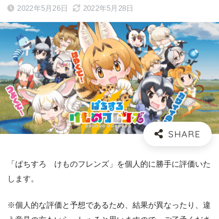
2022年5月26日
2022年5月28日
「ぱちすろ けものフレンズ」を個人的に勝手に評価いた
します。
※個人的な評価と予想であるため、結果が異なったり、違