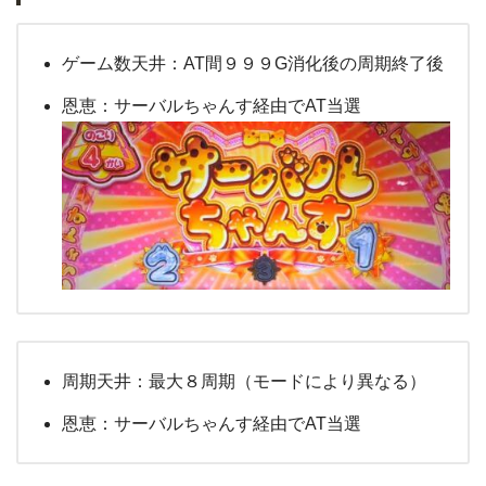
ゲーム数天井：AT間９９９G消化後の周期終了後
恩恵：サーバルちゃんす経由でAT当選
周期天井：最大８周期（モードにより異なる）
恩恵：サーバルちゃんす経由でAT当選