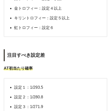
金トロフィー：設定４以上
キリントロフィー：設定５以上
虹トロフィー：設定６
注目すべき設定差
AT初当たり確率
設定１：1/293.5
設定２：1/280.8
設定３：1/271.9