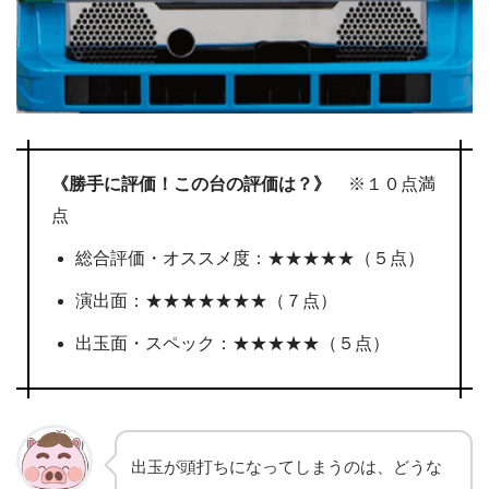
《勝手に評価！この台の評価は？》
※１０点満
点
総合評価・オススメ度：★★★★★（５点）
演出面：★★★★★★★（７点）
出玉面・スペック：★★★★★（５点）
出玉が頭打ちになってしまうのは、どうな