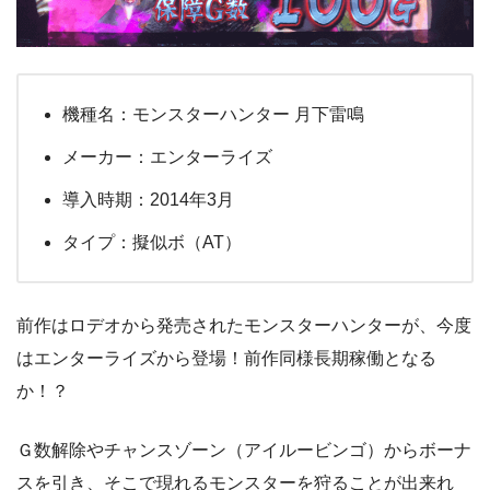
機種名：モンスターハンター 月下雷鳴
メーカー：エンターライズ
導入時期：2014年3月
タイプ：擬似ボ（AT）
前作はロデオから発売されたモンスターハンターが、今度
はエンターライズから登場！前作同様長期稼働となる
か！？
Ｇ数解除やチャンスゾーン（アイルービンゴ）からボーナ
スを引き、そこで現れるモンスターを狩ることが出来れ