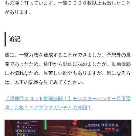
もの凄く打っています。一撃９０００枚以上も出したこと
があります。
追記
遂に、一撃万枚を達成することができました。予想外の展
開であったため、途中から動画に収めましたが、動画撮影
に不慣れなため、見苦しい部分もありますが、気になる方
は、以下の記事を見てみてください。
【超神回スロット動画公開！】モンスターハンター月下雷
鳴｜万枚！？アマツマガツチとの死闘！