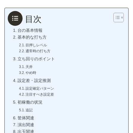
目次
台の基本情報
基本的な打ち方
目押しレベル
通常時の打ち方
立ち回りのポイント
天井
やめ時
設定差・設定推測
設定確定パターン
注目すべき設定差
初稼働の状況
追記
筐体関連
演出関連
出玉関連