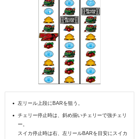
左リール上段にBARを狙う。
チェリー停止時は、斜め揃いチェリーで強チェリ
ー。
スイカ停止時は右、左リールBARを目安にスイカ