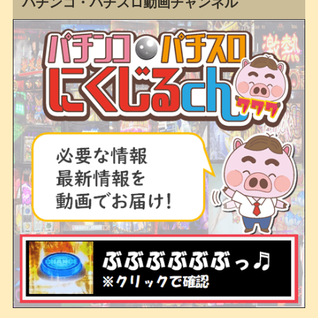
パチンコ・パチスロ動画チャンネル