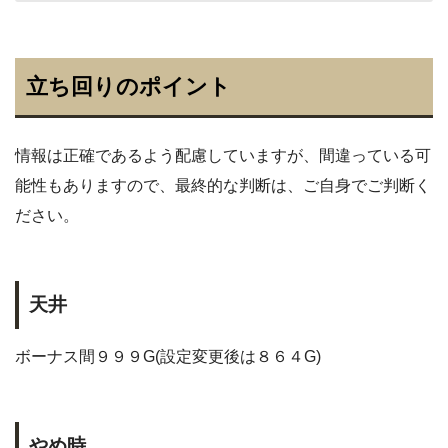
立ち回りのポイント
情報は正確であるよう配慮していますが、間違っている可
能性もありますので、最終的な判断は、ご自身でご判断く
ださい。
天井
ボーナス間９９９G(設定変更後は８６４G)
やめ時