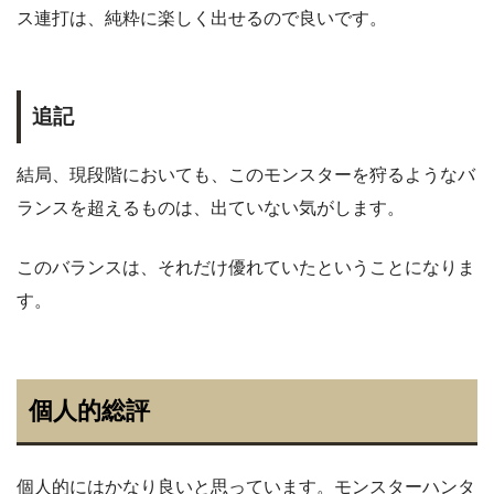
ス連打は、純粋に楽しく出せるので良いです。
追記
結局、現段階においても、このモンスターを狩るようなバ
ランスを超えるものは、出ていない気がします。
このバランスは、それだけ優れていたということになりま
す。
個人的総評
個人的にはかなり良いと思っています。モンスターハンタ