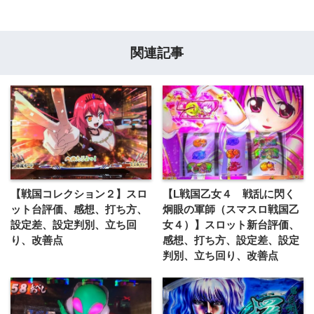
関連記事
【戦国コレクション２】スロ
【L戦国乙女４ 戦乱に閃く
ット台評価、感想、打ち方、
炯眼の軍師（スマスロ戦国乙
設定差、設定判別、立ち回
女４）】スロット新台評価、
り、改善点
感想、打ち方、設定差、設定
判別、立ち回り、改善点