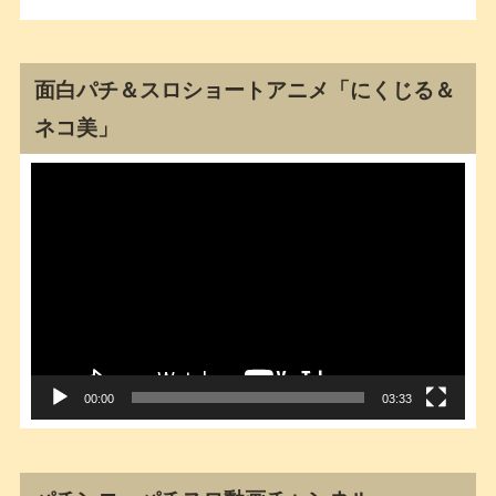
面白パチ＆スロショートアニメ「にくじる＆
ネコ美」
動
画
プ
レ
ー
ヤ
ー
00:00
03:33