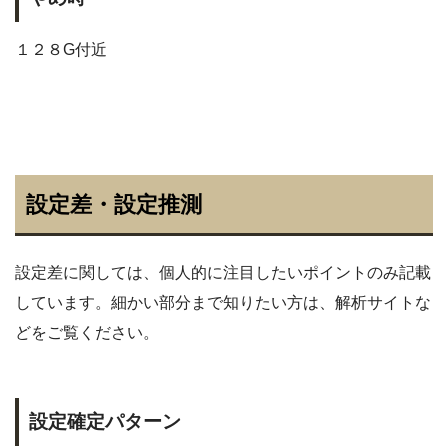
１２８G付近
設定差・設定推測
設定差に関しては、個人的に注目したいポイントのみ記載
しています。細かい部分まで知りたい方は、解析サイトな
どをご覧ください。
設定確定パターン