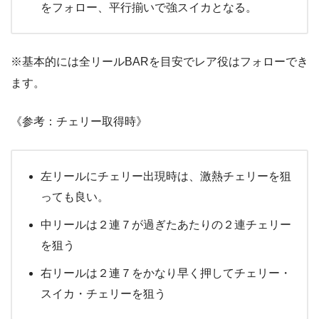
をフォロー、平行揃いで強スイカとなる。
※基本的には全リールBARを目安でレア役はフォローでき
ます。
《参考：チェリー取得時》
左リールにチェリー出現時は、激熱チェリーを狙
っても良い。
中リールは２連７が過ぎたあたりの２連チェリー
を狙う
右リールは２連７をかなり早く押してチェリー・
スイカ・チェリーを狙う