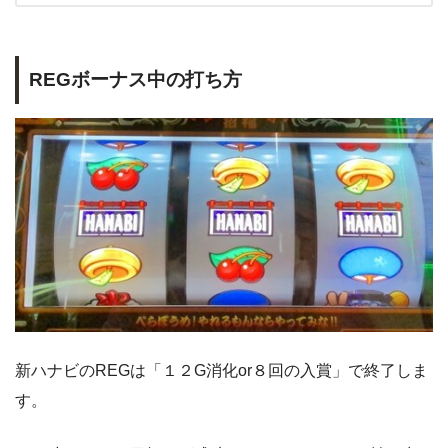
REGボーナス中の打ち方
新ハナビのREGは「１２G消化or８回の入賞」で終了しま
す。