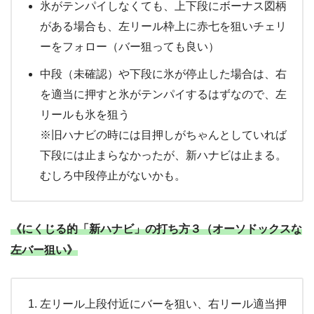
氷がテンパイしなくても、上下段にボーナス図柄
がある場合も、左リール枠上に赤七を狙いチェリ
ーをフォロー（バー狙っても良い）
中段（未確認）や下段に氷が停止した場合は、右
を適当に押すと氷がテンパイするはずなので、左
リールも氷を狙う
※旧ハナビの時には目押しがちゃんとしていれば
下段には止まらなかったが、新ハナビは止まる。
むしろ中段停止がないかも。
《にくじる的「新ハナビ」の打ち方３（オーソドックスな
左バー狙い》
左リール上段付近にバーを狙い、右リール適当押