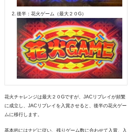
後半：花火ゲーム（最大２０G）
花火チャレンジは最大２０Gですが、JACリプレイが頻繁
に成立し、JACリプレイを入賞させると、後半の花火ゲー
ムに移行します。
基本的にはナビに従い、残りゲーム数に合わせて入賞、入