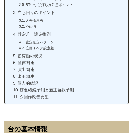
RT中など打ち方注意ポイント
立ち回りのポイント
天井＆恩恵
やめ時
設定差・設定推測
設定確定パターン
注目すべき設定差
初稼働の状況
筐体関連
演出関連
出玉関連
個人的総評
稼働継続予測と適正台数予測
次回作改善要望
台の基本情報