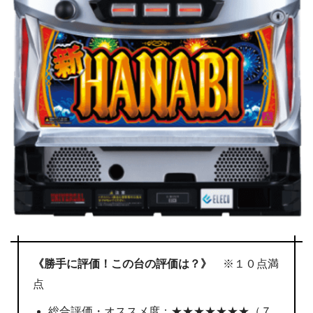
《勝手に評価！この台の評価は？》
※１０点満
点
総合評価・オススメ度：★★★★★★★（７