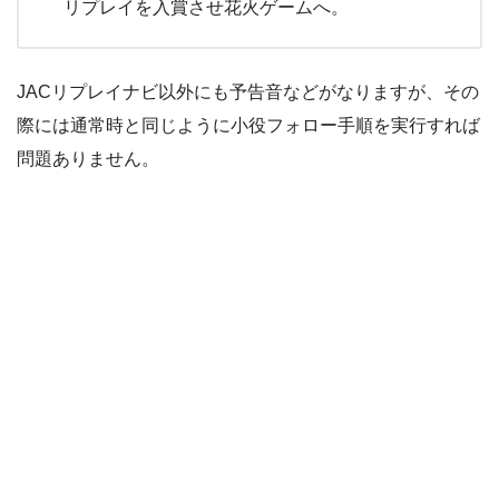
リプレイを入賞させ花火ゲームへ。
JACリプレイナビ以外にも予告音などがなりますが、その
際には通常時と同じように小役フォロー手順を実行すれば
問題ありません。