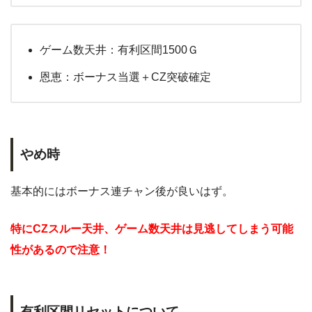
ゲーム数天井：有利区間1500Ｇ
恩恵：ボーナス当選＋CZ突破確定
やめ時
基本的にはボーナス連チャン後が良いはず。
特にCZスルー天井、ゲーム数天井は見逃してしまう可能
性があるので注意！
有利区間リセットについて