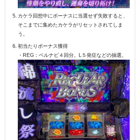
カケラ回想中にボーナスに当選せず失敗すると、
そこまでに集めたカケラがリセットされてしま
う。
初当たりボーナス獲得
・REG：ベルナビ４回分。L５発症などの抽選。