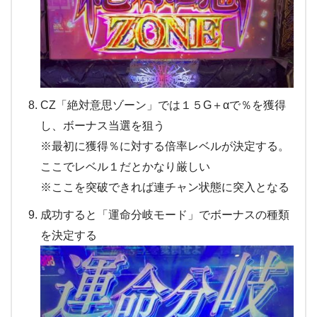
CZ「絶対意思ゾーン」では１５G＋αで％を獲得
し、ボーナス当選を狙う
※最初に獲得％に対する倍率レベルが決定する。
ここでレベル１だとかなり厳しい
※ここを突破できれば連チャン状態に突入となる
成功すると「運命分岐モード」でボーナスの種類
を決定する