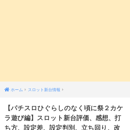
ホーム
スロット新台情報
【パチスロひぐらしのなく頃に祭２カケ
ラ遊び編】スロット新台評価、感想、打
ち方、設定差、設定判別、立ち回り、改