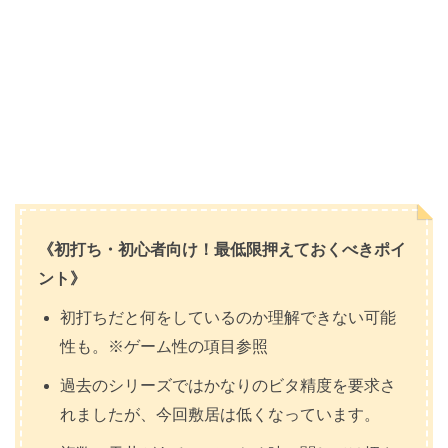
《初打ち・初心者向け！最低限押えておくべきポイ
ント》
初打ちだと何をしているのか理解できない可能
性も。※ゲーム性の項目参照
過去のシリーズではかなりのビタ精度を要求さ
れましたが、今回敷居は低くなっています。