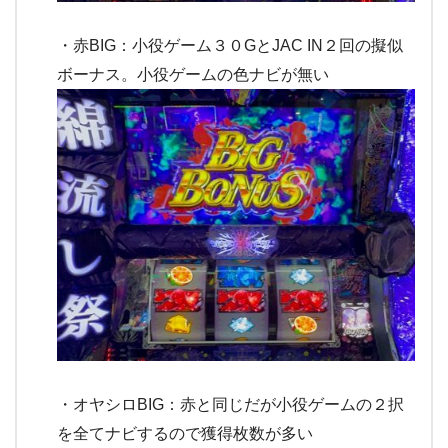
・赤BIG：小役ゲーム３０GとJAC IN２回の擬似
ボーナス。小役ゲームの色ナビが無い
・オヤシロBIG：赤と同じだが小役ゲームの２択
を全てナビするので獲得枚数が多い