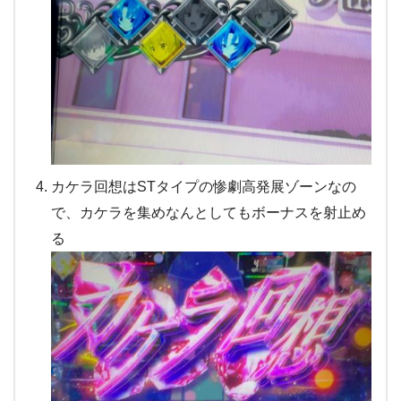
カケラ回想はSTタイプの惨劇高発展ゾーンなの
で、カケラを集めなんとしてもボーナスを射止め
る