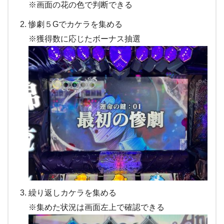
※画面の花の色で判断できる
惨劇５Gでカケラを集める
※獲得数に応じたボーナス抽選
繰り返しカケラを集める
※集めた状況は画面左上で確認できる