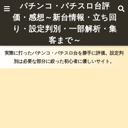
パチンコ・パチスロ台評
価・感想～新台情報・立ち回
り・設定判別・一部解析・集
客まで～
実際に打ったパチンコ・パチスロ台を勝手に評価。設定判
別は必要な部分に絞った初心者に優しいサイト。