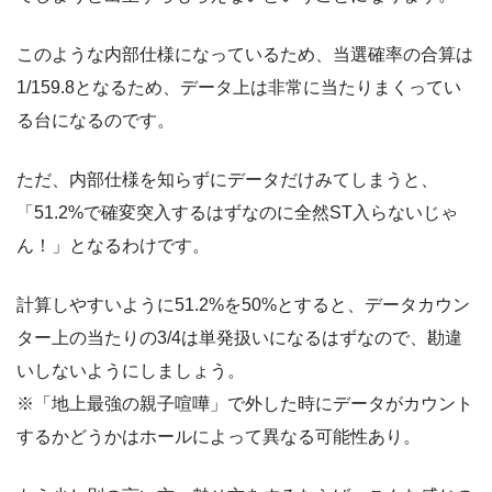
このような内部仕様になっているため、当選確率の合算は
1/159.8となるため、データ上は非常に当たりまくってい
る台になるのです。
ただ、内部仕様を知らずにデータだけみてしまうと、
「51.2%で確変突入するはずなのに全然ST入らないじゃ
ん！」となるわけです。
計算しやすいように51.2%を50%とすると、データカウン
ター上の当たりの3/4は単発扱いになるはずなので、勘違
いしないようにしましょう。
※「地上最強の親子喧嘩」で外した時にデータがカウント
するかどうかはホールによって異なる可能性あり。