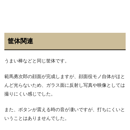
筐体関連
うまい棒などと同じ筐体です。
範馬勇次郎の顔面が完成しますが、顔面役モノ自体がほと
んど光らないため、ガラス面に反射し写真や映像としては
撮りにくい感じでした。
また、ボタンが震える時の音が凄いですが、打ちにくいと
いうことはありませんでした。