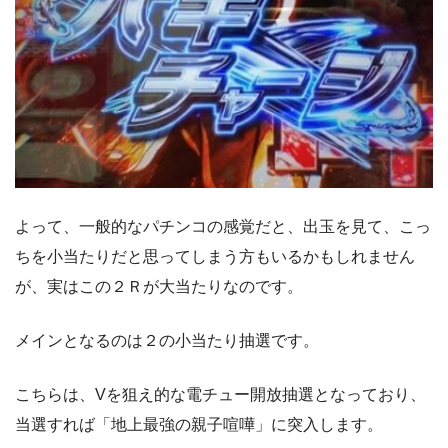
よって、一般的なパチンコの感覚だと、出玉を見て、こっ
ちを小当たりだと思ってしまう方もいるかもしれません
が、実はこの２Ｒが大当たりなのです。
メインとなるのは２の小当たり抽選です。
こちらは、Vを狙え的な電チュー開放抽選となっており、
当選すれば「地上最強の親子喧嘩」に突入します。