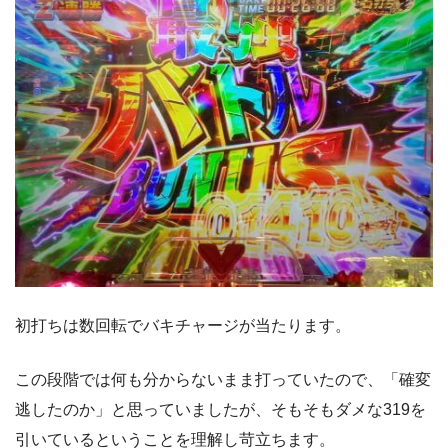
初打ちは数回転でバキチャージが当たります。
この段階では何も分からないまま打っていたので、「確変
逃したのか」と思っていましたが、そもそもダメな319を
引いているということを理解し苛立ちます。