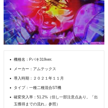
機種名：Pバキ319ver.
メーカー：アムテックス
導入時期：２０２１年１１月
タイプ：一種二種混合ST機
確変突入率：51.2%（但し一部注意点あり。「出
玉獲得までの流れ」参照）