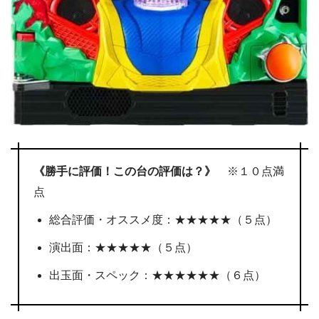
《勝手に評価！この台の評価は？》
※１０点満
点
総合評価・オススメ度：★★★★★（５点）
演出面：★★★★★（５点）
出玉面・スペック：★★★★★★（６点）