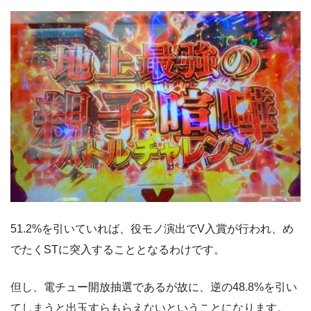
51.2%を引いていれば、役モノ演出でV入賞が行われ、め
でたくSTに突入することとなるわけです。
但し、電チュー開放抽選であるが故に、逆の48.8%を引い
てしまうと出玉すらもらえないということになります。