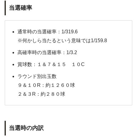
当選確率
通常時の当選確率：1/319.6
※何かしら当たるという意味では1/159.8
高確率時の当選確率：1/3.2
賞球数：１＆７＆１５ １０C
ラウンド別出玉数
９＆１０R：約１２６０球
２＆３R：約２８０球
当選時の内訳