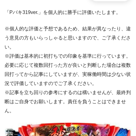
「Pバキ319ver.」を個人的に勝手に評価いたします。
※個人的な評価と予想であるため、結果が異なったり、違
う意見の方もいらっしゃると思いますので、ご了承くださ
い。
※評価は基本的に初打ちでの印象を基準に行っています。
必要に応じて複数回打った方が良いと判断した場合は複数
回打ってから記事にしていますが、実稼働時間は少ない状
況で評価していますのでご了承ください。
※記事を立ち回りの参考にするのは構いませんが、最終判
断はご自身でお願いします。責任を負うことはできませ
ん。