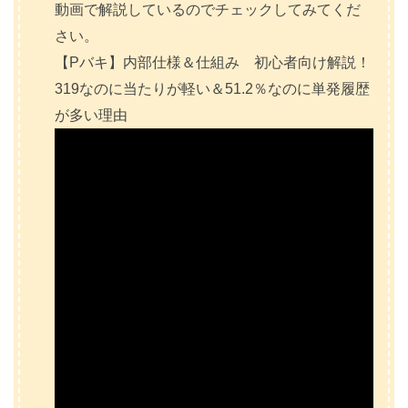
動画で解説しているのでチェックしてみてくだ
さい。
【Pバキ】内部仕様＆仕組み 初心者向け解説！
319なのに当たりが軽い＆51.2％なのに単発履歴
が多い理由