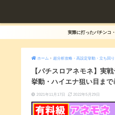
実際に打ったパチンコ
ホーム
超分析攻略・高設定挙動・立ち回り
【パチスロアネモネ】実戦
挙動・ハイエナ狙い目まで
2021年11月17日
2022年5月29日