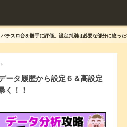
・パチスロ台を勝手に評価。設定判別は必要な部分に絞った
データ履歴から設定６＆高設定
暴く！！