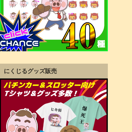
にくじるグッズ販売