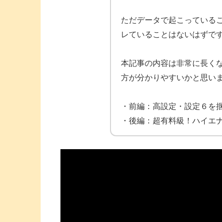
ただデータで起こっている
レていることはないはずで
本記事の内容は非常に長く
方が分かりやすいかと思い
・前編：高設定・設定６を
・後編：超有料級！ハイエ