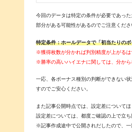
今回のデータは特定の条件が必要であった
部分がある可能性があるのでご注意くださ
特定条件：ホールデータで「初当たりのボ
※獲得枚数が分かれば判別精度が上がるは
※勝率の高いハイエナに関しては、分から
一応、各ボーナス種別の判断ができない状
すのでご安心ください。
また記事公開時点では、設定差についてほ
設定差については、都度ご確認の上で立ち
※記事作成途中で公開されだしたので、一