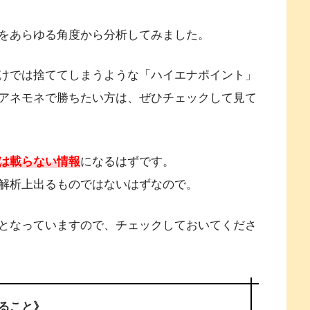
をあらゆる角度から分析してみました。
けでは捨ててしまうような「ハイエナポイント」
アネモネで勝ちたい方は、ぜひチェックして見て
は載らない情報
になるはずです。
解析上出るものではないはずなので。
となっていますので、チェックしておいてくださ
ること》