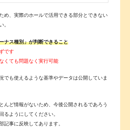
ため、実際のホールで活用できる部分とできない
い。
ーナス種別」が判断できること
ずです
なくても問題なく実行可能
況でも使えるような基準やデータは公開していま
とんど情報がないため、今後公開されるであろう
回るようにしてください。
部記事に反映してあります。