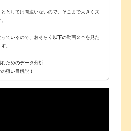
こととしては間違いないので、そこまで大きくズ
す。
なっているので、おそらく以下の動画２本を見た
ます。
掴むためのデータ分析
ナの狙い目解説！