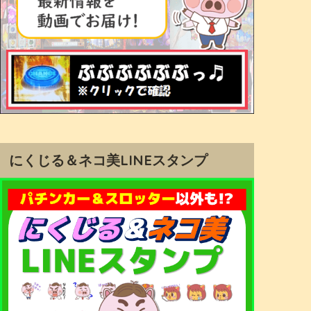
にくじる＆ネコ美LINEスタンプ