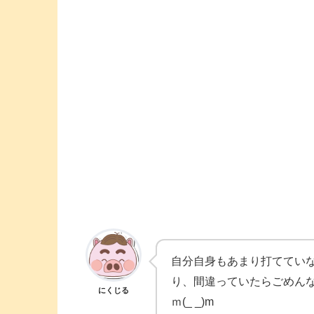
自分自身もあまり打ててい
り、間違っていたらごめん
にくじる
ｍ(_ _)m