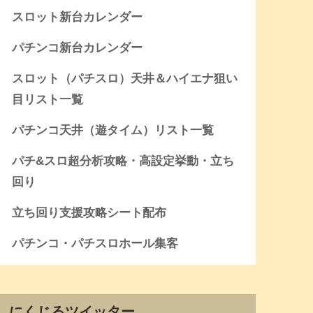
スロット新台カレンダー
パチンコ新台カレンダー
スロット（パチスロ）天井＆ハイエナ狙い
目リスト一覧
パチンコ天井（遊タイム）リスト一覧
パチ&スロ超分析攻略・高設定挙動・立ち
回り
立ち回り支援攻略シート配布
パチンコ・パチスロホール集客
にくじるツイッター