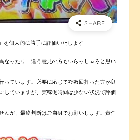
319」を個人的に勝手に評価いたします。
異なったり、違う意見の方もいらっしゃると思い
行っています。必要に応じて複数回打った方が良
にしていますが、実稼働時間は少ない状況で評価
せんが、最終判断はご自身でお願いします。責任