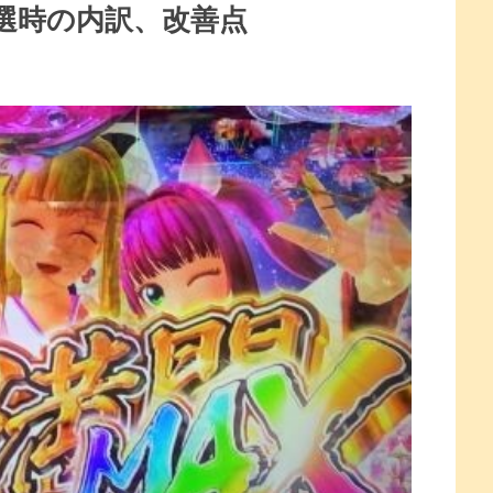
選時の内訳、改善点