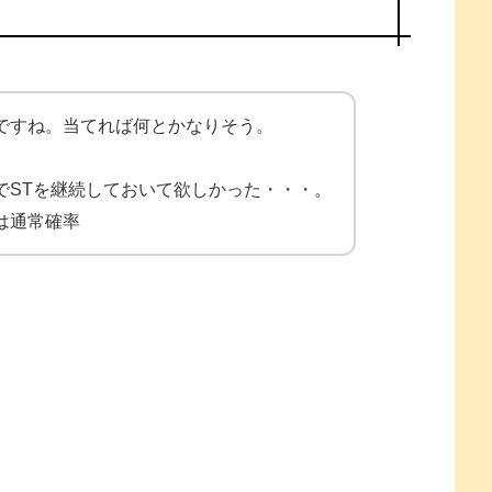
ですね。当てれば何とかなりそう。
でSTを継続しておいて欲しかった・・・。
は通常確率