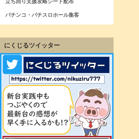
立ち回り支援攻略シート配布
パチンコ・パチスロホール集客
にくじるツイッター