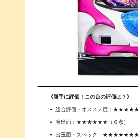
《勝手に評価！この台の評価は？》
総合評価・オススメ度：★★★★
演出面：★★★★★★（６点）
出玉面・スペック：★★★★★★