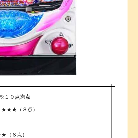
※１０点満点
★★★★（８点）
★★（８点）