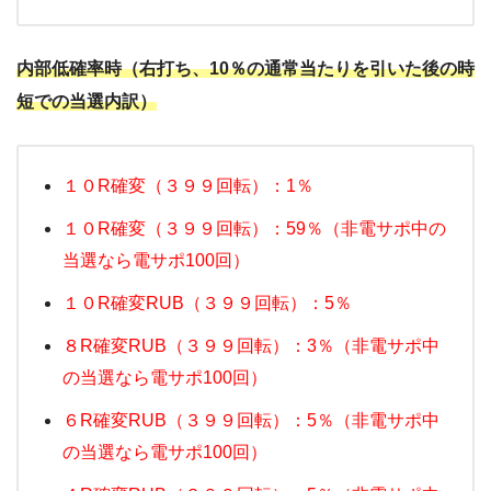
内部低確率時（右打ち、10％の通常当たりを引いた後の時
短での当選内訳）
１０R確変（３９９回転）：1％
１０R確変（３９９回転）：59％（非電サポ中の
当選なら電サポ100回）
１０R確変RUB（３９９回転）：5％
８R確変RUB（３９９回転）：3％（非電サポ中
の当選なら電サポ100回）
６R確変RUB（３９９回転）：5％（非電サポ中
の当選なら電サポ100回）