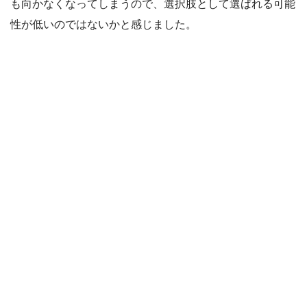
も向かなくなってしまうので、選択肢として選ばれる可能
性が低いのではないかと感じました。