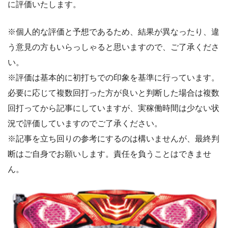
に評価いたします。
※個人的な評価と予想であるため、結果が異なったり、違
う意見の方もいらっしゃると思いますので、ご了承くださ
い。
※評価は基本的に初打ちでの印象を基準に行っています。
必要に応じて複数回打った方が良いと判断した場合は複数
回打ってから記事にしていますが、実稼働時間は少ない状
況で評価していますのでご了承ください。
※記事を立ち回りの参考にするのは構いませんが、最終判
断はご自身でお願いします。責任を負うことはできませ
ん。