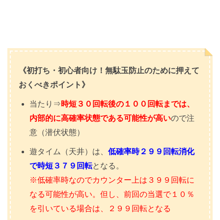
《初打ち・初心者向け！無駄玉防止のために押えて
おくべきポイント》
当たり⇒
時短３０回転後の１００回転までは、
内部的に高確率状態である可能性が高い
ので注
意（潜伏状態）
遊タイム（天井）は、
低確率時２９９回転消化
で時短３７９回転
となる。
※低確率時なのでカウンター上は３９９回転に
なる可能性が高い。但し、前回の当選で１０％
を引いている場合は、２９９回転となる