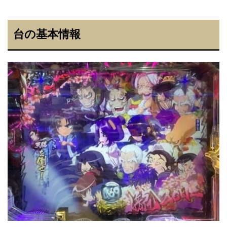
台の基本情報