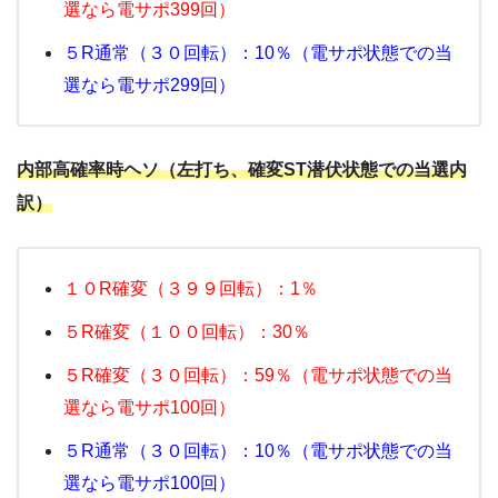
選なら電サポ399回）
５R通常（３０回転）：10％（電サポ状態での当
選なら電サポ299回）
内部高確率時ヘソ（左打ち、確変ST潜伏状態での当選内
訳）
１０R確変（３９９回転）：1％
５R確変（１００回転）：30％
５R確変（３０回転）：59％（電サポ状態での当
選なら電サポ100回）
５R通常（３０回転）：10％（電サポ状態での当
選なら電サポ100回）