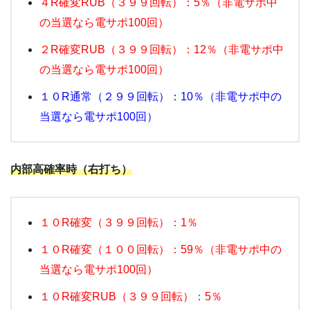
４R確変RUB（３９９回転）：5％（非電サポ中
の当選なら電サポ100回）
２R確変RUB（３９９回転）：12％（非電サポ中
の当選なら電サポ100回）
１０R通常（２９９回転）：10％（非電サポ中の
当選なら電サポ100回）
内部高確率時（右打ち）
１０R確変（３９９回転）：1％
１０R確変（１００回転）：59％（非電サポ中の
当選なら電サポ100回）
１０R確変RUB（３９９回転）：5％