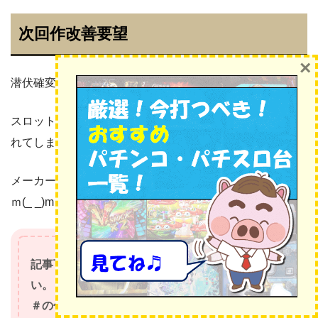
次回作改善要望
×
潜伏確変はやはりつらいです。
スロットでもそうですが、まともに当たらない台は敬遠さ
れてしまうので、ちゃんと当たる台をお願いします。
メーカーさん、よろしくお願いします。
ｍ(_ _)m
記事下部にある「TAGS」も活用してみて下さ
い。
＃の付いている各タグをクリックすると