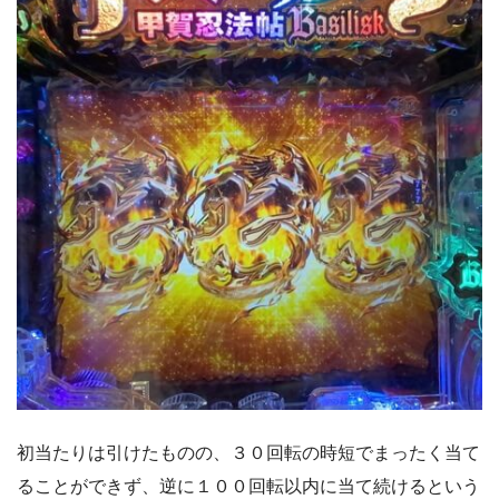
初当たりは引けたものの、３０回転の時短でまったく当て
ることができず、逆に１００回転以内に当て続けるという