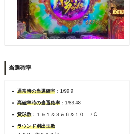
当選確率
通常時の当選確率
：1/99.9
高確率時の当選確率
：1/83.48
賞球数
：１＆１＆３＆６＆１０ ７C
ラウンド別出玉数