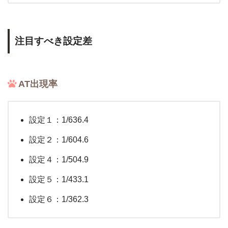
注目すべき設定差
AT出現率
設定１：1/636.4
設定２：1/604.6
設定４：1/504.9
設定５：1/433.1
設定６：1/362.3