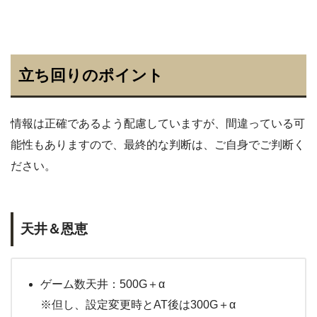
立ち回りのポイント
情報は正確であるよう配慮していますが、間違っている可
能性もありますので、最終的な判断は、ご自身でご判断く
ださい。
天井＆恩恵
ゲーム数天井：500G＋α
※但し、設定変更時とAT後は300G＋α