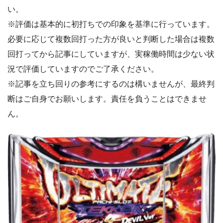
い。
※評価は基本的に初打ちでの印象を基準に行っています。
必要に応じて複数回打った方が良いと判断した場合は複数
回打ってから記事にしていますが、実稼働時間は少ない状
況で評価していますのでご了承ください。
※記事を立ち回りの参考にするのは構いませんが、最終判
断はご自身でお願いします。責任を負うことはできませ
ん。