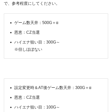
で、参考程度にしてください。
ゲーム数天井：500G＋α
恩恵：CZ当選
ハイエナ狙い目：300G～
※但しほぼない
設定変更時＆AT後ゲーム数天井：300G＋α
恩恵：CZ当選
ハイエナ狙い目：100G～