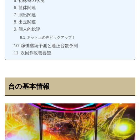
初稼働の状況
筐体関連
演出関連
出玉関連
個人的総評
ネット上の声ピックアップ！
稼働継続予測と適正台数予測
次回作改善要望
台の基本情報