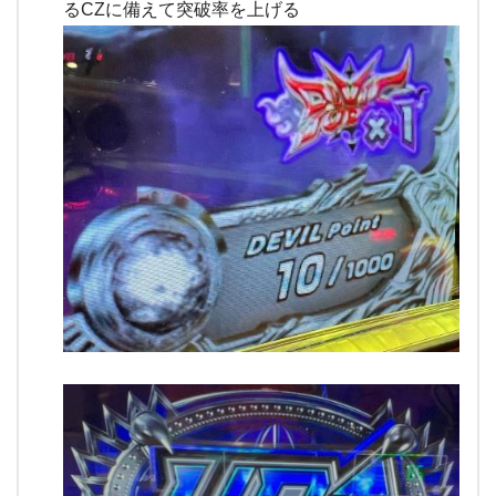
るCZに備えて突破率を上げる