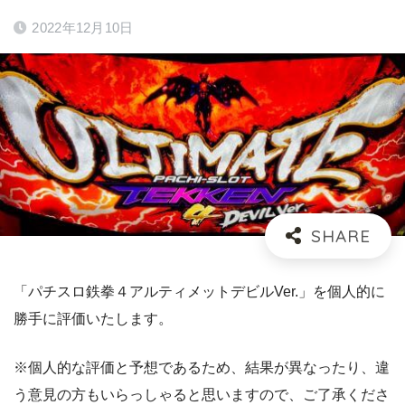
2022年12月10日
「パチスロ鉄拳４アルティメットデビルVer.」を個人的に
勝手に評価いたします。
※個人的な評価と予想であるため、結果が異なったり、違
う意見の方もいらっしゃると思いますので、ご了承くださ