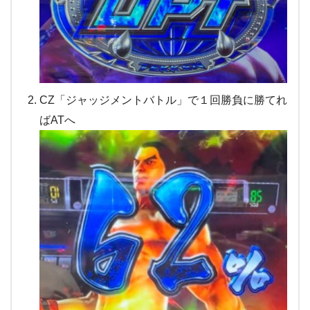
CZ「ジャッジメントバトル」で１回勝負に勝てれ
ばATへ