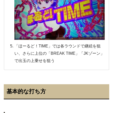
「ほーるど！TIME」では各ラウンドで継続を狙
い、さらに上位の「BREAK TIME」「JKゾーン」
で出玉の上乗せを狙う
基本的な打ち方