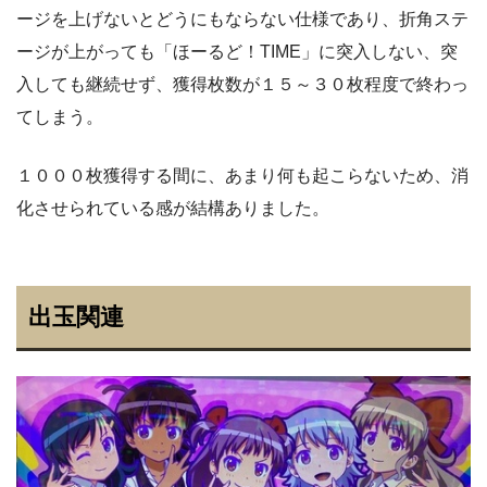
ージを上げないとどうにもならない仕様であり、折角ステ
ージが上がっても「ほーるど！TIME」に突入しない、突
入しても継続せず、獲得枚数が１５～３０枚程度で終わっ
てしまう。
１０００枚獲得する間に、あまり何も起こらないため、消
化させられている感が結構ありました。
出玉関連