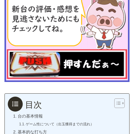
目次
台の基本情報
ゲーム性について（出玉獲得までの流れ）
基本的な打ち方