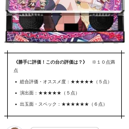
《勝手に評価！この台の評価は？》
※１０点満
点
総合評価・オススメ度：★★★★★（５点）
演出面：★★★★★（５点）
出玉面・スペック：★★★★★★（６点）