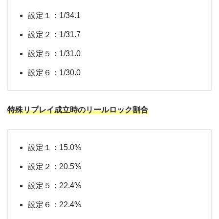
設定１：1/34.1
設定２：1/31.7
設定５：1/31.0
設定６：1/30.0
特殊リプレイ成立時のリールロック割合
設定１：15.0%
設定２：20.5%
設定５：22.4%
設定６：22.4%