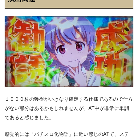
１０００枚の獲得がいきなり確定する仕様であるので仕方
がない部分はあるかもしれませんが、AT中が非常に単調
であると感じました。
感覚的には「パチスロ化物語」に近い感じのATで、ステ