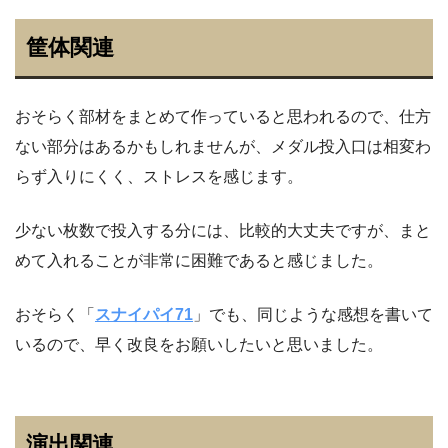
筐体関連
おそらく部材をまとめて作っていると思われるので、仕方
ない部分はあるかもしれませんが、メダル投入口は相変わ
らず入りにくく、ストレスを感じます。
少ない枚数で投入する分には、比較的大丈夫ですが、まと
めて入れることが非常に困難であると感じました。
おそらく「
スナイパイ71
」でも、同じような感想を書いて
いるので、早く改良をお願いしたいと思いました。
演出関連