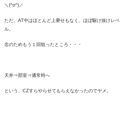
＼(^o^)／
ただ、AT中はほとんど上乗せもなく、ほぼ駆け抜けレベ
ル。
念のためもう１回狙ったところ・・・
天井⇒部室⇒通常時へ
という、CZすらやらせてもらえなかったのでヤメ。