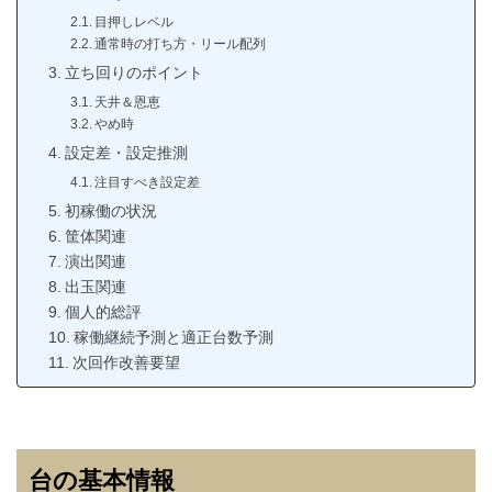
目押しレベル
通常時の打ち方・リール配列
立ち回りのポイント
天井＆恩恵
やめ時
設定差・設定推測
注目すべき設定差
初稼働の状況
筐体関連
演出関連
出玉関連
個人的総評
稼働継続予測と適正台数予測
次回作改善要望
台の基本情報