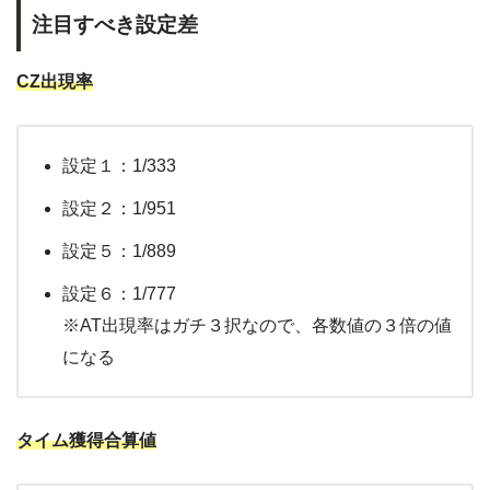
注目すべき設定差
CZ出現率
設定１：1/333
設定２：1/951
設定５：1/889
設定６：1/777
※AT出現率はガチ３択なので、各数値の３倍の値
になる
タイム獲得合算値