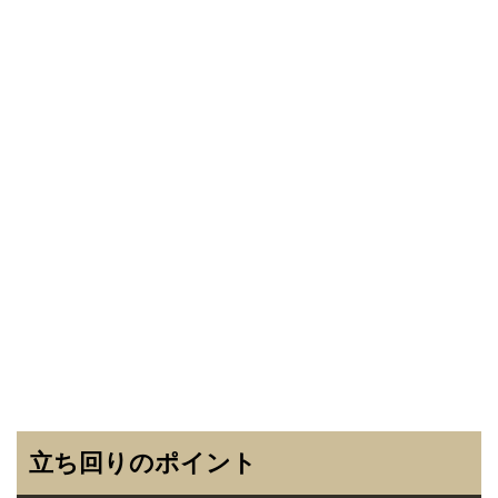
立ち回りのポイント