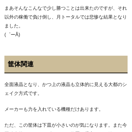
まあそんなこんなで少し勝つことは出来たのですが、それ
以外の稼働で負け倒し、月トータルでは悲惨な結果となり
ました。
(゜ーÅ)
筐体関連
全面液晶となり、かつ上の液晶も立体的に見える大都のシ
ェイク方式です。
メーカーも力を入れている機種だけあります。
ただ、この筐体は下皿が小さいのが気になります。また今