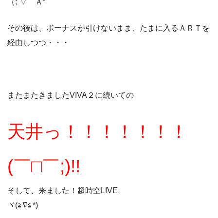
（;´▽｀Ａ“
その後は、ボーナスが引けないまま、たまに入るＡＲＴを
経由しつつ・・・
またまたきましたVIVA２に続いての
天井っ！！！！！！！
(￣□￣;)!!
そして、来ました！超時空LIVE
ヾ(≧∇≦*)ゝ