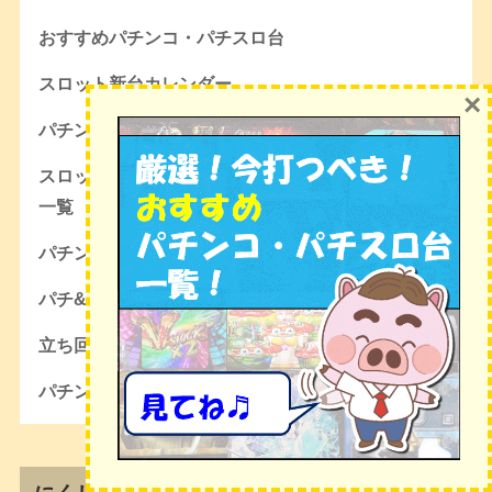
おすすめパチンコ・パチスロ台
スロット新台カレンダー
×
パチンコ新台カレンダー
スロット（パチスロ）天井＆ハイエナ狙い目リスト
一覧
パチンコ天井（遊タイム）リスト一覧
パチ&スロ超分析攻略・高設定挙動・立ち回り
立ち回り支援攻略シート配布
パチンコ・パチスロホール集客