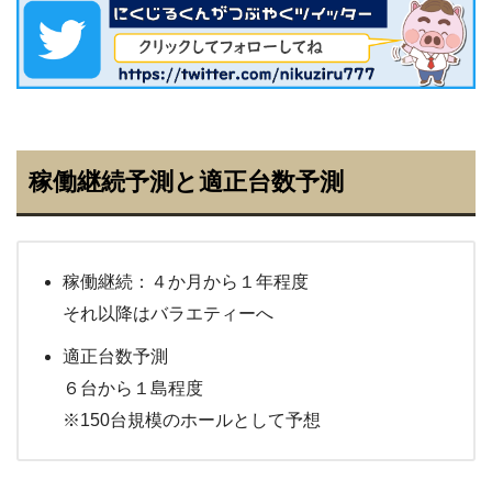
稼働継続予測と適正台数予測
稼働継続：４か月から１年程度
それ以降はバラエティーへ
適正台数予測
６台から１島程度
※150台規模のホールとして予想