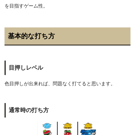
を目指すゲーム性。
基本的な打ち方
目押しレベル
色目押しが出来れば、問題なく打てると思います。
通常時の打ち方