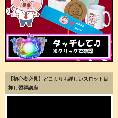
【初心者必見】どこよりも詳しいスロット目
押し習得講座
動
画
プ