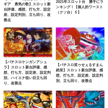
2021年スロット台 勝手にラ
ギア 勇気の歌】スロット新
ンキング！【個人的ワースト
台評価、感想、打ち方、設定
（クソ台）５】
差、設定判別、立ち回り、改
善点
【パチスロケンガンアシュ
【パチスロ笑ゥせぇるすまん
ラ】スロット新台評価、感
絶笑】スロット新台評価、感
想、打ち方、設定差、設定判
想、打ち方、設定差、設定判
別、ハイエナ狙い目立ち回
別、立ち回り、改善点
り、改善点