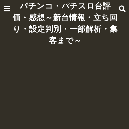
パチンコ・パチスロ台評
価・感想～新台情報・立ち回
り・設定判別・一部解析・集
客まで～