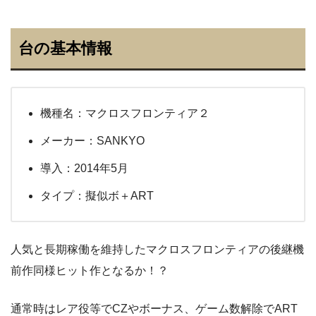
台の基本情報
機種名：マクロスフロンティア２
メーカー：SANKYO
導入：2014年5月
タイプ：擬似ボ＋ART
人気と長期稼働を維持したマクロスフロンティアの後継機
前作同様ヒット作となるか！？
通常時はレア役等でCZやボーナス、ゲーム数解除でART