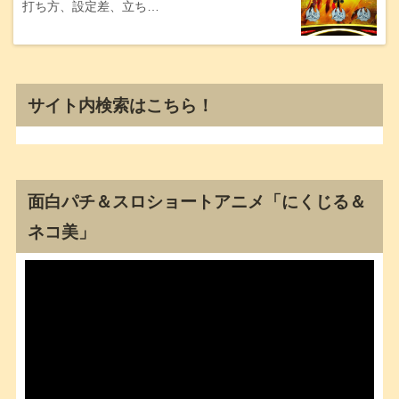
打ち方、設定差、立ち…
サイト内検索はこちら！
面白パチ＆スロショートアニメ「にくじる＆
ネコ美」
動
画
プ
レ
ー
ヤ