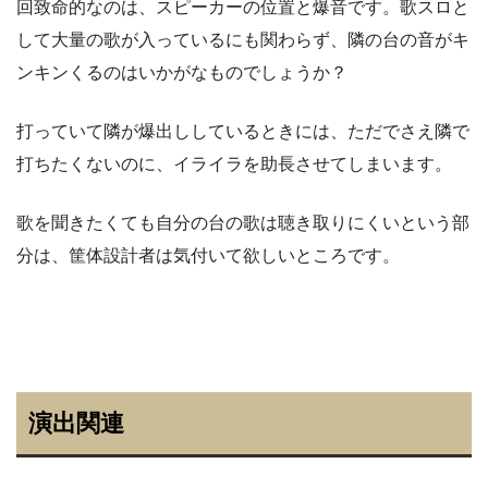
回致命的なのは、スピーカーの位置と爆音です。歌スロと
して大量の歌が入っているにも関わらず、隣の台の音がキ
ンキンくるのはいかがなものでしょうか？
打っていて隣が爆出ししているときには、ただでさえ隣で
打ちたくないのに、イライラを助長させてしまいます。
歌を聞きたくても自分の台の歌は聴き取りにくいという部
分は、筐体設計者は気付いて欲しいところです。
演出関連