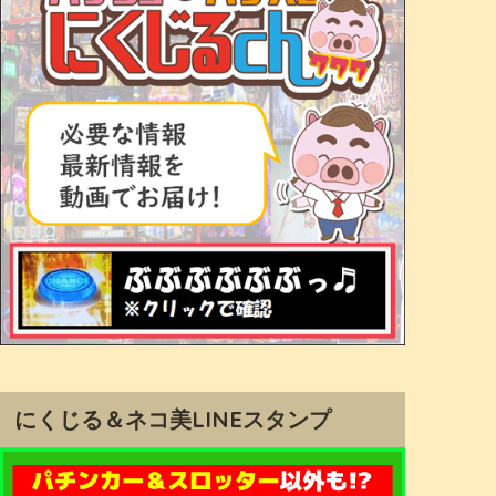
にくじる＆ネコ美LINEスタンプ