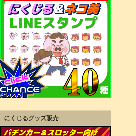
にくじるグッズ販売