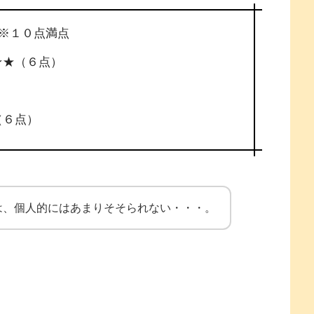
※１０点満点
★★（６点）
（６点）
は、個人的にはあまりそそられない・・・。