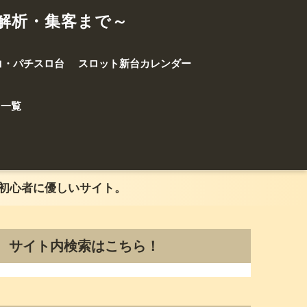
解析・集客まで～
コ・パチスロ台
スロット新台カレンダー
ト一覧
初心者に優しいサイト。
サイト内検索はこちら！