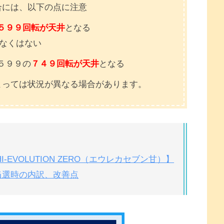
合には、以下の点に注意
５９９回転が天井
となる
もなくはない
５９９の
７４９回転が天井
となる
よっては状況が異なる場合があります。
EVOLUTION ZERO（エウレカセブン甘）】
当選時の内訳、改善点