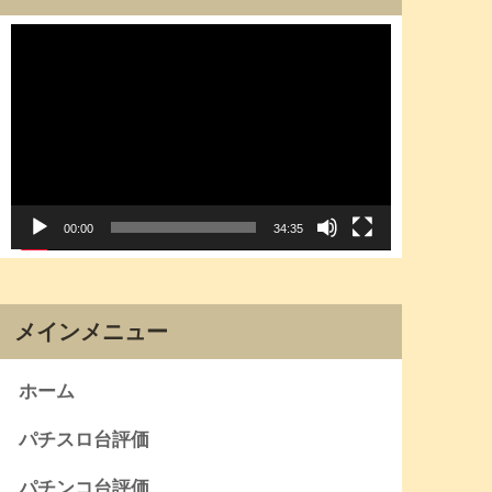
動
画
プ
レ
ー
ヤ
00:00
34:35
ー
メインメニュー
ホーム
パチスロ台評価
パチンコ台評価