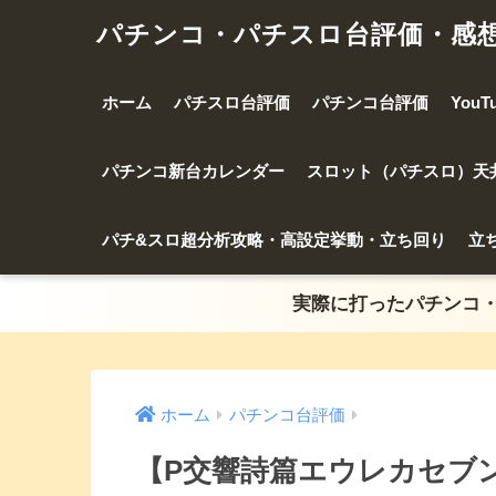
パチンコ・パチスロ台評価・感
ホーム
パチスロ台評価
パチンコ台評価
You
パチンコ新台カレンダー
スロット（パチスロ）天
パチ&スロ超分析攻略・高設定挙動・立ち回り
立
実際に打ったパチンコ
ホーム
パチンコ台評価
【P交響詩篇エウレカセブンHI