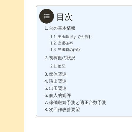
目次
台の基本情報
出玉獲得までの流れ
当選確率
当選時の内訳
初稼働の状況
追記
筐体関連
演出関連
出玉関連
個人的総評
稼働継続予測と適正台数予測
次回作改善要望