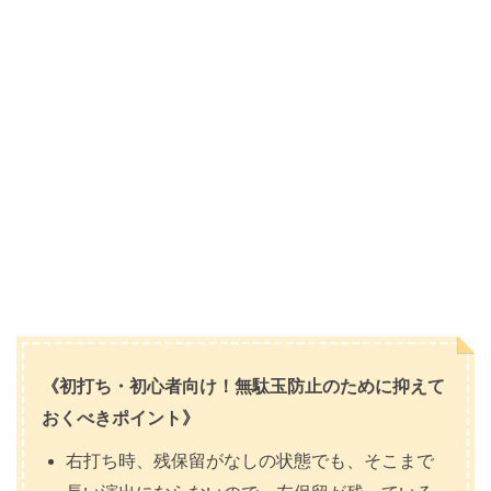
《初打ち・初心者向け！無駄玉防止のために抑えて
おくべきポイント》
右打ち時、残保留がなしの状態でも、そこまで