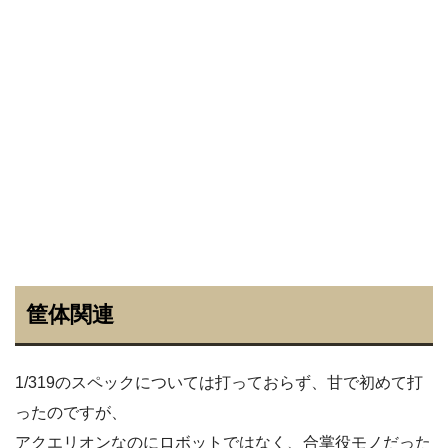
筐体関連
1/319のスペックについては打っておらず、甘で初めて打
ったのですが、
アクエリオンなのにロボットではなく、合掌役モノだった