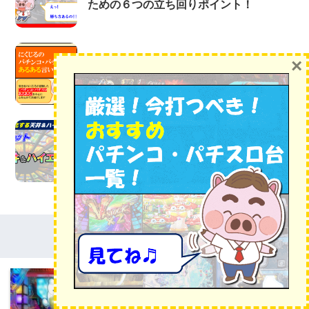
ための６つの立ち回りポイント！
×
パチンコ・パチスロあるある言いたい
スロット（パチスロ）天井＆ハイエナ狙
い目リスト一覧
関連記事