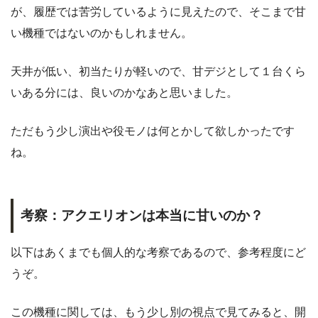
が、履歴では苦労しているように見えたので、そこまで甘
い機種ではないのかもしれません。
天井が低い、初当たりが軽いので、甘デジとして１台くら
いある分には、良いのかなあと思いました。
ただもう少し演出や役モノは何とかして欲しかったです
ね。
考察：アクエリオンは本当に甘いのか？
以下はあくまでも個人的な考察であるので、参考程度にど
うぞ。
この機種に関しては、もう少し別の視点で見てみると、開