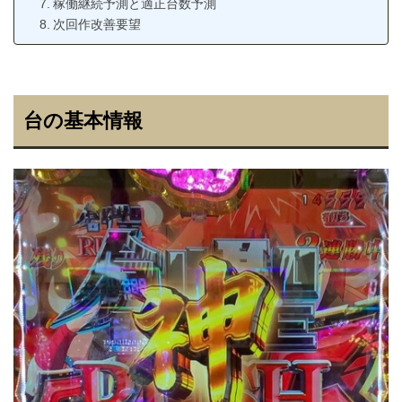
稼働継続予測と適正台数予測
次回作改善要望
台の基本情報