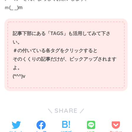
ｍ(_ _)m
記事下部にある「TAGS」も活用してみて下さ
い。
＃の付いている各タグをクリックすると
そのくくりの記事だけが、ピックアップされます
よ。
(*^^)v
SHARE