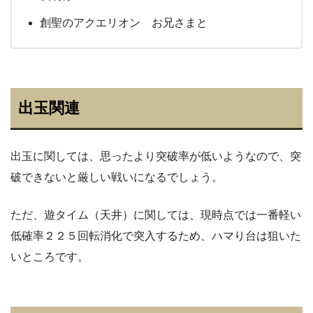
創聖のアクエリオン お兄さまと
出玉関連
出玉に関しては、思ったより突破率が低いようなので、突
破できないと厳しい戦いになるでしょう。
ただ、遊タイム（天井）に関しては、現時点では一番軽い
低確率２２５回転消化で突入するため、ハマり台は狙いた
いところです。