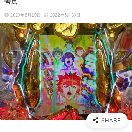
善点
2020年8月19日
2022年5月30日