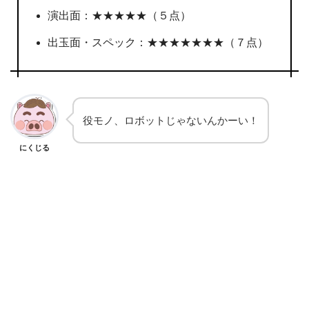
演出面：★★★★★（５点）
出玉面・スペック：★★★★★★★（７点）
役モノ、ロボットじゃないんかーい！
にくじる