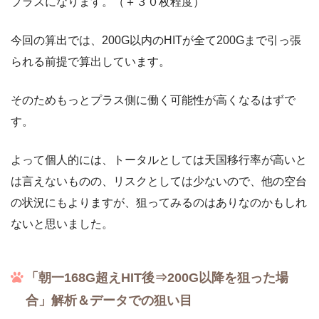
プラスになります。（＋３０枚程度）
今回の算出では、200G以内のHITが全て200Gまで引っ張
られる前提で算出しています。
そのためもっとプラス側に働く可能性が高くなるはずで
す。
よって個人的には、トータルとしては天国移行率が高いと
は言えないものの、リスクとしては少ないので、他の空台
の状況にもよりますが、狙ってみるのはありなのかもしれ
ないと思いました。
「朝一168G超えHIT後⇒200G以降を狙った場
合」解析＆データでの狙い目