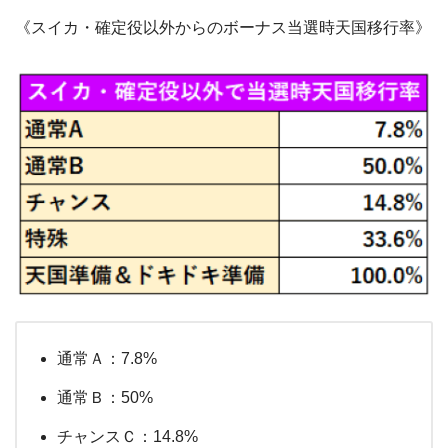
《スイカ・確定役以外からのボーナス当選時天国移行率》
通常Ａ：7.8%
通常Ｂ：50%
チャンスＣ：14.8%