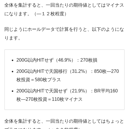
全体を集計すると、一回当たりの期待値としてはマイナス
になります。（―１２枚程度）
同じようにホールデータで計算を行うと、以下のようにな
ります。
200G以内HITせず（46.9%）：270枚損
200G以内HITで天国移行（31.2%）：850枚―270
枚投資＝580枚プラス
200G以内HITで天国せず（21.9%）：BR平均160
枚―270枚投資＝110枚マイナス
全体を集計すると、一回当たりの期待値としてはちょっと