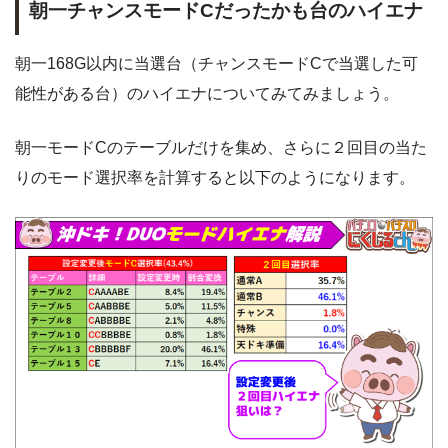
朝一チャンスモードCだったかも台のハイエナ
朝一168G以内に当選台（チャンスモードCで当選した可
能性がある台）のハイエナについてみてみましょう。
朝一モードCのテーブルだけを集め、さらに２回目の当た
りのモード選択率を計算すると以下のようになります。