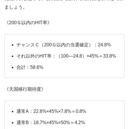
ましょう。
《200Ｇ以内のHIT率》
チャンスＣ（200Ｇ以内の当選確定）：24.8%
それ以外のHIT率：（100―24.8）×45%＝33.8%
合計：58.6%
《天国移行期待度》
通常A：22.6%×45%×7.8%＝0.8%
通常B：18.7%×45%×50%＝4.2%