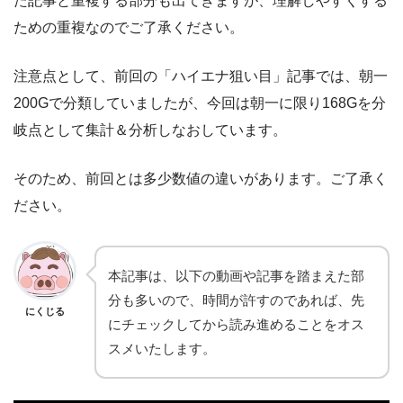
た記事と重複する部分も出てきますが、理解しやすくする
ための重複なのでご了承ください。
注意点として、前回の「ハイエナ狙い目」記事では、朝一
200Gで分類していましたが、今回は朝一に限り168Gを分
岐点として集計＆分析しなおしています。
そのため、前回とは多少数値の違いがあります。ご了承く
ださい。
本記事は、以下の動画や記事を踏まえた部
分も多いので、時間が許すのであれば、先
にくじる
にチェックしてから読み進めることをオス
スメいたします。