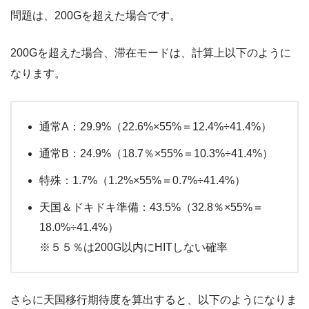
問題は、200Gを超えた場合です。
200Gを超えた場合、滞在モードは、計算上以下のように
なります。
通常A：29.9%（22.6%×55%＝12.4%÷41.4%）
通常B：24.9%（18.7％×55%＝10.3%÷41.4%）
特殊：1.7%（1.2%×55%＝0.7%÷41.4%）
天国＆ドキドキ準備：43.5%（32.8％×55%＝
18.0%÷41.4%）
※５５％は200G以内にHITしない確率
さらに天国移行期待度を算出すると、以下のようになりま