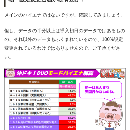
メインのハイエナではないですが、確認してみましょう。
但し、データの半分以上は導入初日のデータではあるもの
の、それ以外のデータもふくまれているので、100%設定
変更されているわけではありませんので、ご了承くださ
い。