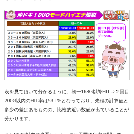
表を見て頂いて分かるように、朝一168G以降HIT⇒２回目
200G以内のHIT率は53.1%となっており、先程の計算値と
多少の差はあるものの、比較的近い数値が出ていることが
分かります。