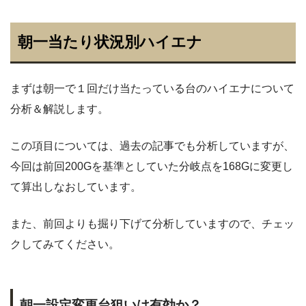
朝一当たり状況別ハイエナ
まずは朝一で１回だけ当たっている台のハイエナについて
分析＆解説します。
この項目については、過去の記事でも分析していますが、
今回は前回200Gを基準としていた分岐点を168Gに変更し
て算出しなおしています。
また、前回よりも掘り下げて分析していますので、チェッ
クしてみてください。
朝一設定変更台狙いは有効か？