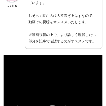
ています。
にくじる
おそらく読むのは大変過ぎるはずなので、
動画での視聴をオススメいたします。
※動画視聴の上で、より詳しく理解したい
部分を記事で確認するのがオススメです。